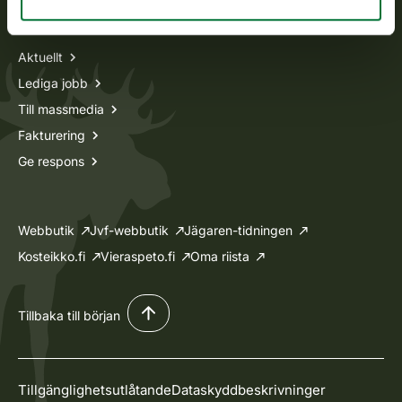
Information om oss
Aktuellt
Lediga jobb
Till massmedia
Fakturering
Ge respons
Webbutik
Jvf-webbutik
Jägaren-tidningen
Kosteikko.fi
Vieraspeto.fi
Oma riista
Tillbaka till början
Tillgänglighetsutlåtande
Dataskyddbeskrivninger