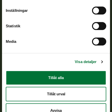
Om oss
Inställningar
Kundtjänst
Statistik
Vardagar kl. 9–15
Media
tel. 029 431 2001
asiakaspalvelu@riista.fi
Ofta ställda frågor
Visa detaljer
Alla kontaktuppgifter
Tillåt alla
Jaktkort
Tillåt urval
Oma riista -tjänsten
Ansökan om licenser och dispenser
Avvisa