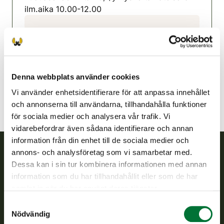
ilm.aika 10.00-12.00
Pyhäjärvi jaktvårdsförening
Uleåborg
0449764602
heikki.kopponen@gmail.com
Denna webbplats använder cookies
Vi använder enhetsidentifierare för att anpassa innehållet
och annonserna till användarna, tillhandahålla funktioner
för sociala medier och analysera vår trafik. Vi
vidarebefordrar även sådana identifierare och annan
information från din enhet till de sociala medier och
annons- och analysföretag som vi samarbetar med.
Dessa kan i sin tur kombinera informationen med annan
Finlands viltcentral
information som du har tillhandahållit eller som de har
samlat in när du har använt deras tjänster.
Finlands viltcentral främjar en hållbar vilthushållning, stöder
jaktvårdsföreningarnas verksamhet, ser till att viltpolitiken
Samtyckesval
verkställs och svarar för de offentliga förvaltningsuppgifter
Nödvändig
som föreskrivs.