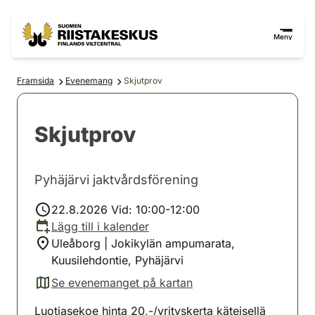
Hoppa till innehåll
Gå till webbplatskartan
Meny
Framsida
Evenemang
Skjutprov
Skjutprov
Pyhäjärvi jaktvårdsförening
22.8.2026 Vid: 10:00-12:00
Lägg till i kalender
Uleåborg | Jokikylän ampumarata,
Kuusilehdontie, Pyhäjärvi
Se evenemanget på kartan
(avautuu uuteen välilehteen)
Luotiasekoe hinta 20,-/yrityskerta käteisellä