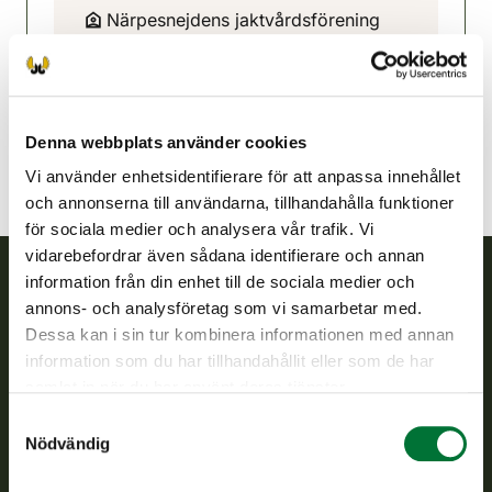
Närpesnejdens jaktvårdsförening
Kust Österbotten
+358 400 561 343
narpes@rhy.riista.fi
Denna webbplats använder cookies
Vi använder enhetsidentifierare för att anpassa innehållet
och annonserna till användarna, tillhandahålla funktioner
för sociala medier och analysera vår trafik. Vi
vidarebefordrar även sådana identifierare och annan
information från din enhet till de sociala medier och
annons- och analysföretag som vi samarbetar med.
Finlands viltcentral
Dessa kan i sin tur kombinera informationen med annan
information som du har tillhandahållit eller som de har
Finlands viltcentral främjar en hållbar vilthushållning, stöder
samlat in när du har använt deras tjänster.
jaktvårdsföreningarnas verksamhet, ser till att viltpolitiken
verkställs och svarar för de offentliga förvaltningsuppgifter
Samtyckesval
som föreskrivs.
Nödvändig
Om oss