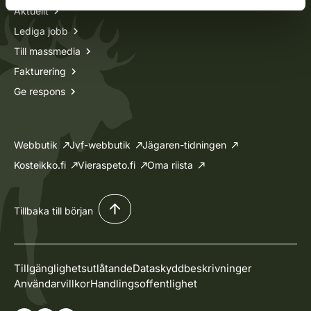
Aktuellt
Lediga jobb
Till massmedia
Fakturering
Ge respons
Webbutik
Jvf-webbutik
Jägaren-tidningen
Kosteikko.fi
Vieraspeto.fi
Oma riista
Tillbaka till början
Tillgänglighetsutlåtande
Dataskyddbeskrivninger
Användarvillkor
Handlingsoffentlighet