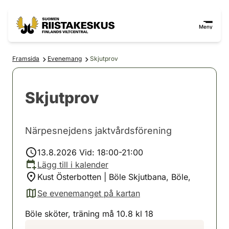
Hoppa till innehåll
Gå till webbplatskartan
Meny
Framsida
Evenemang
Skjutprov
Skjutprov
Närpesnejdens jaktvårdsförening
13.8.2026 Vid: 18:00-21:00
Lägg till i kalender
Kust Österbotten | Böle Skjutbana, Böle,
Se evenemanget på kartan
(avautuu uuteen välilehteen)
Böle sköter, träning må 10.8 kl 18