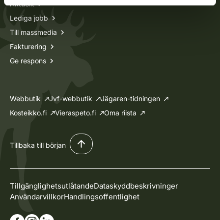
Aktuellt
Lediga jobb
Till massmedia
Fakturering
Ge respons
Webbutik
Jvf-webbutik
Jägaren-tidningen
Kosteikko.fi
Vieraspeto.fi
Oma riista
Tillbaka till början
Tillgänglighetsutlåtande
Dataskyddbeskrivninger
Användarvillkor
Handlingsoffentlighet