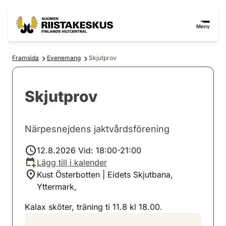
Hoppa till innehåll
Gå till webbplatskartan
Meny
Framsida
Evenemang
Skjutprov
Skjutprov
Närpesnejdens jaktvårdsförening
12.8.2026 Vid: 18:00-21:00
Lägg till i kalender
Kust Österbotten | Eidets Skjutbana,
Yttermark,
Kalax sköter, träning ti 11.8 kl 18.00.