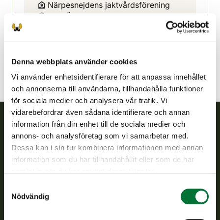
Närpesnejdens jaktvårdsförening
Kust Österbotten
+358 400 561 343
narpes@rhy.riista.fi
Denna webbplats använder cookies
Vi använder enhetsidentifierare för att anpassa innehållet
och annonserna till användarna, tillhandahålla funktioner
för sociala medier och analysera vår trafik. Vi
vidarebefordrar även sådana identifierare och annan
information från din enhet till de sociala medier och
Finlands viltcentral
annons- och analysföretag som vi samarbetar med.
Dessa kan i sin tur kombinera informationen med annan
information som du har tillhandahållit eller som de har
Finlands viltcentral främjar en hållbar vilthushållning, stöder
jaktvårdsföreningarnas verksamhet, ser till att viltpolitiken
samlat in när du har använt deras tjänster.
verkställs och svarar för de offentliga förvaltningsuppgifter
Samtyckesval
som föreskrivs.
Nödvändig
Om oss