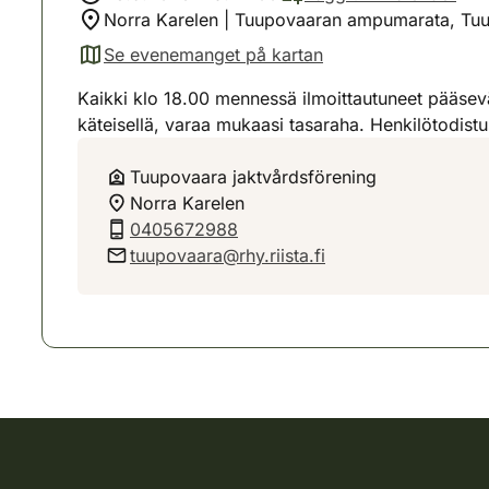
Norra Karelen | Tuupovaaran ampumarata, Tu
Se evenemanget på kartan
(avautuu uuteen välilehteen)
Kaikki klo 18.00 mennessä ilmoittautuneet pääsev
käteisellä, varaa mukaasi tasaraha. Henkilötodis
Tuupovaara jaktvårdsförening
Norra Karelen
0405672988
tuupovaara@rhy.riista.fi