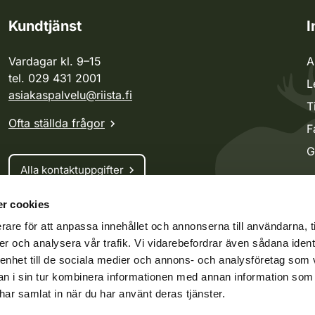
Kundtjänst
I
Vardagar kl. 9–15
A
tel. 029 431 2001
L
asiakaspalvelu@riista.fi
T
Ofta ställda frågor
F
G
Alla kontaktuppgifter
r cookies
Jaktkort
rare för att anpassa innehållet och annonserna till användarna, t
Oma riista -tjänsten
er och analysera vår trafik. Vi vidarebefordrar även sådana ident
Ansökan om licenser och dispenser
 enhet till de sociala medier och annons- och analysföretag som 
 i sin tur kombinera informationen med annan information som
e har samlat in när du har använt deras tjänster.
ko.fi
Vieraspeto.fi
Oma riista