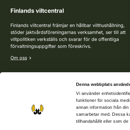
Finlands viltcentral
Finlands viltcentral främjar en hållbar vilthushållning,
stöder jaktvårdsföreningarnas verksamhet, ser till att
viltpolitiken verkställs och svarar för de offentliga
förvaltningsuppgifter som föreskrivs.
Om oss
Denna webbplats använde
Vi använder enhetsidentifie
funktioner för sociala medi
annan information från din
samarbetar med. Dessa kan
tillhandahållit eller som d
Webbutik
Jvf-webbutik
Jägaren-tidningen
Kosteik