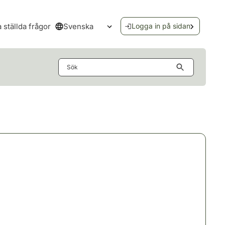
Svenska
a ställda frågor
Logga in på sidan
Öppna språkmenyn
Sök