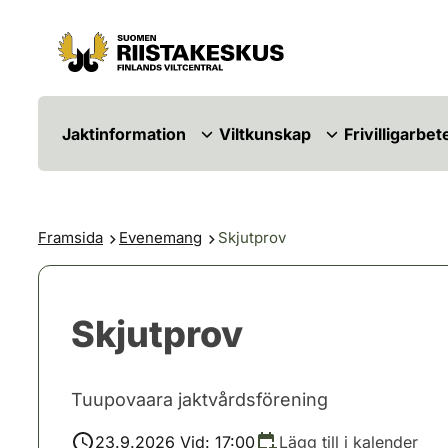
Hoppa till innehåll
Gå till webbplatskartan
Jaktinformation
Viltkunskap
Frivilligarbet
Framsida
Evenemang
Skjutprov
Skjutprov
Tuupovaara jaktvårdsförening
23.9.2026 Vid: 17:00
Lägg till i kalender