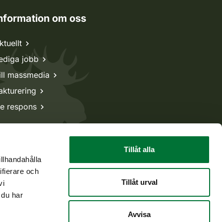
nformation om oss
ktuellt
ediga jobb
ill massmedia
akturering
e respons
Tillåt alla
illhandahålla
ifierare och
Tillåt urval
vi
 du har
Avvisa
Tillbaka till början