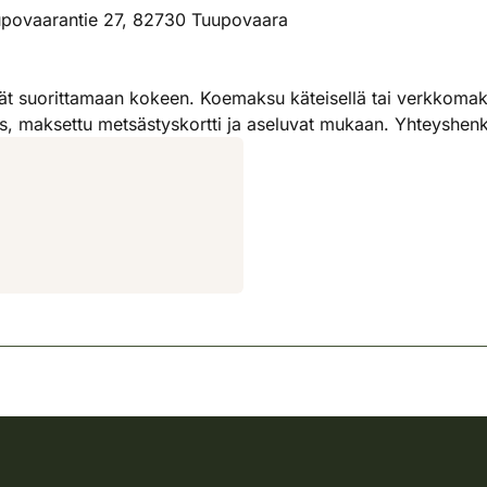
upovaarantie 27, 82730 Tuupovaara
ät suorittamaan kokeen. Koemaksu käteisellä tai verkkomak
tus, maksettu metsästyskortti ja aseluvat mukaan. Yhteyshe