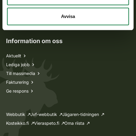
Jaktkort
Oma riista -tjänsten
Avvisa
Ansökan om licenser och dispenser
Information om oss
Aktuellt
Lediga jobb
Till massmedia
Fakturering
Ge respons
Webbutik
Jvf-webbutik
Jägaren-tidningen
Kosteikko.fi
Vieraspeto.fi
Oma riista