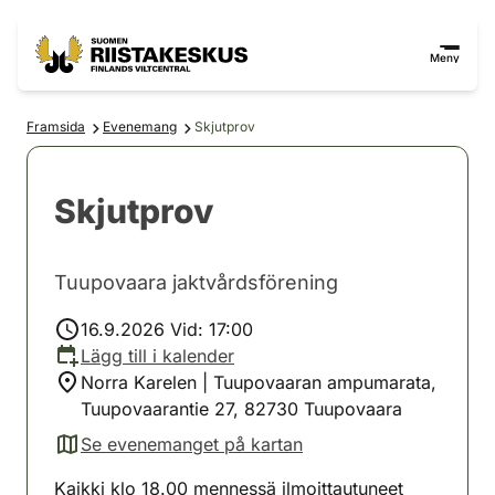
Hoppa till innehåll
Gå till webbplatskartan
Meny
Framsida
Evenemang
Skjutprov
Skjutprov
Tuupovaara jaktvårdsförening
16.9.2026 Vid: 17:00
Lägg till i kalender
Norra Karelen | Tuupovaaran ampumarata,
Tuupovaarantie 27, 82730 Tuupovaara
Se evenemanget på kartan
(avautuu uuteen välilehteen)
Kaikki klo 18.00 mennessä ilmoittautuneet