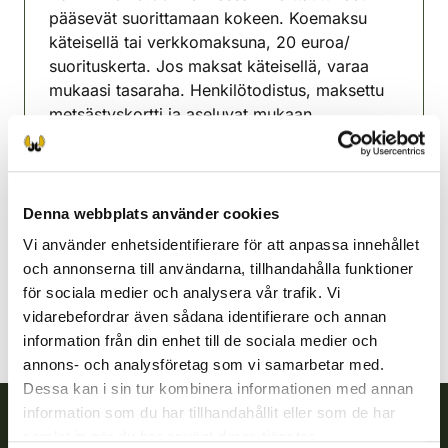
pääsevät suorittamaan kokeen. Koemaksu
käteisellä tai verkkomaksuna, 20 euroa/
suorituskerta. Jos maksat käteisellä, varaa
mukaasi tasaraha. Henkilötodistus, maksettu
metsästyskortti ja aseluvat mukaan.
Yhteyshenkilö 040 5672988.
Tuupovaara jaktvårdsförening
Norra Karelen
Denna webbplats använder cookies
0405672988
Vi använder enhetsidentifierare för att anpassa innehållet
tuupovaara@rhy.riista.fi
och annonserna till användarna, tillhandahålla funktioner
för sociala medier och analysera vår trafik. Vi
vidarebefordrar även sådana identifierare och annan
information från din enhet till de sociala medier och
annons- och analysföretag som vi samarbetar med.
Dessa kan i sin tur kombinera informationen med annan
information som du har tillhandahållit eller som de har
samlat in när du har använt deras tjänster.