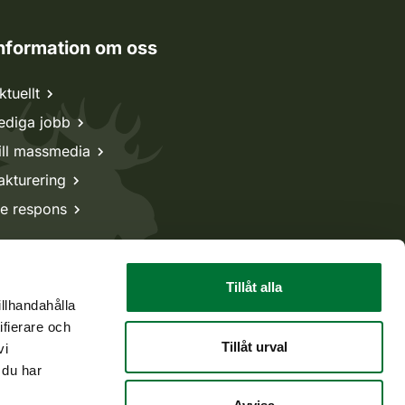
nformation om oss
ktuellt
ediga jobb
ill massmedia
akturering
e respons
Tillåt alla
illhandahålla
ifierare och
Tillåt urval
vi
 du har