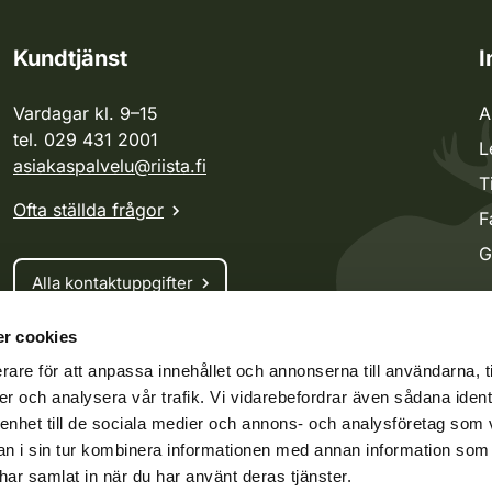
Kundtjänst
I
Vardagar kl. 9–15
A
tel. 029 431 2001
L
asiakaspalvelu@riista.fi
T
Ofta ställda frågor
F
G
Alla kontaktuppgifter
r cookies
Jaktkort
rare för att anpassa innehållet och annonserna till användarna, t
Oma riista -tjänsten
er och analysera vår trafik. Vi vidarebefordrar även sådana ident
Ansökan om licenser och dispenser
 enhet till de sociala medier och annons- och analysföretag som 
 i sin tur kombinera informationen med annan information som
e har samlat in när du har använt deras tjänster.