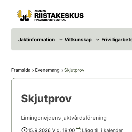
Hoppa till innehåll
Gå till webbplatskartan
Jaktinformation
Viltkunskap
Frivilligarbet
Framsida
Evenemang
Skjutprov
Skjutprov
Limingonejdens jaktvårdsförening
15.9.2026 Vid: 18:00
Lägg till i kalender