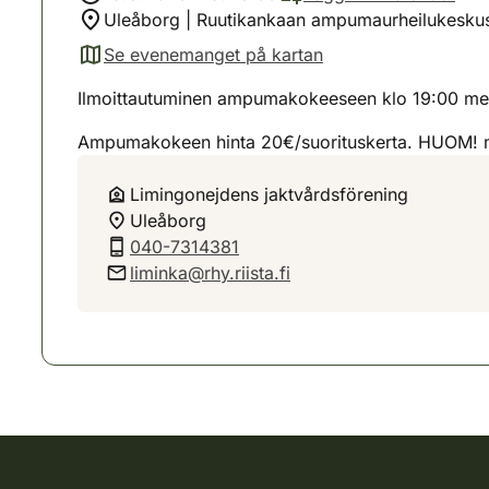
Uleåborg | Ruutikankaan ampumaurheilukeskus
Se evenemanget på kartan
(avautuu uuteen välilehteen)
Ilmoittautuminen ampumakokeeseen klo 19:00 me
Ampumakokeen hinta 20€/suorituskerta. HUOM! m
Limingonejdens jaktvårdsförening
Uleåborg
040-7314381
liminka@rhy.riista.fi