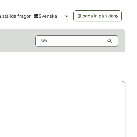
Svenska
a ställda frågor
Logga in på sidan
Öppna språkmenyn
Sök