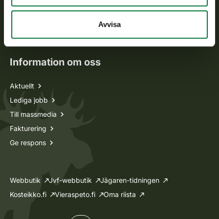
Jaktkort
Oma riista -tjänsten
Avvisa
Ansökan om licenser och dispenser
Information om oss
Aktuellt
Lediga jobb
Till massmedia
Fakturering
Ge respons
Webbutik
Jvf-webbutik
Jägaren-tidningen
Kosteikko.fi
Vieraspeto.fi
Oma riista