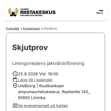
Hoppa till innehåll
Gå till webbplatskartan
Meny
Framsida
Evenemang
Skjutprov
Skjutprov
Limingonejdens jaktvårdsförening
25.8.2026 Vid: 18:00
Lägg till i kalender
Uleåborg | Ruutikankaan
ampumaurheilukeskus, Raahentie 143,,
91900 Liminka
Se evenemanget på kartan
(avautuu uuteen välilehteen)