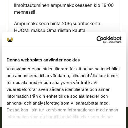
Ilmoittautuminen ampumakokeeseen klo 19:00
mennessä.
Ampumakokeen hinta 20€/suorituskerta.
HUOM! maksu Oma riistan kautta
verkkomaksuna tai käteismaksuna
Limingonejdens jaktvårdsförening
Uleåborg
Denna webbplats använder cookies
040-7314381
Vi använder enhetsidentifierare för att anpassa innehållet
liminka@rhy.riista.fi
och annonserna till användarna, tillhandahålla funktioner
för sociala medier och analysera vår trafik. Vi
vidarebefordrar även sådana identifierare och annan
information från din enhet till de sociala medier och
annons- och analysföretag som vi samarbetar med.
Dessa kan i sin tur kombinera informationen med annan
information som du har tillhandahållit eller som de har
samlat in när du har använt deras tjänster.
Finlands viltcentral