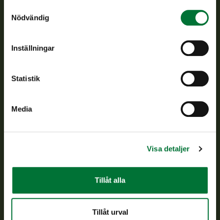
Samtyckesval
Nödvändig
Finlands viltcentral främjar en hållbar vilthushållning, stöder
jaktvårdsföreningarnas verksamhet, ser till att viltpolitiken
verkställs och svarar för de offentliga förvaltningsuppgifter
Inställningar
som föreskrivs.
Om oss
Statistik
Kundtjänst
Media
Vardagar kl. 9–15
tel. 029 431 2001
asiakaspalvelu@riista.fi
Visa detaljer
Ofta ställda frågor
Tillåt alla
Alla kontaktuppgifter
Tillåt urval