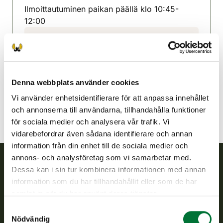
Ilmoittautuminen paikan päällä klo 10:45-
12:00
Ijonejdens jaktvårdsförening
Uleåborg
0400 936 333
ii@rhy.riista.fi
Denna webbplats använder cookies
Vi använder enhetsidentifierare för att anpassa innehållet
och annonserna till användarna, tillhandahålla funktioner
för sociala medier och analysera vår trafik. Vi
vidarebefordrar även sådana identifierare och annan
information från din enhet till de sociala medier och
annons- och analysföretag som vi samarbetar med.
Dessa kan i sin tur kombinera informationen med annan
Finlands viltcentral
information som du har tillhandahållit eller som de har
samlat in när du har använt deras tjänster.
Finlands viltcentral främjar en hållbar vilthushållning, stöder
Samtyckesval
jaktvårdsföreningarnas verksamhet, ser till att viltpolitiken
Nödvändig
verkställs och svarar för de offentliga förvaltningsuppgifter