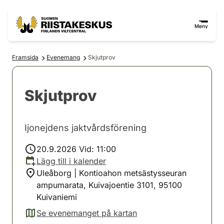
Hoppa till innehåll
Gå till webbplatskartan
Meny
Framsida
Evenemang
Skjutprov
Skjutprov
Ijonejdens jaktvårdsförening
20.9.2026 Vid: 11:00
Lägg till i kalender
Uleåborg | Kontioahon metsästysseuran
ampumarata, Kuivajoentie 3101, 95100
Kuivaniemi
Se evenemanget på kartan
(avautuu uuteen välilehteen)