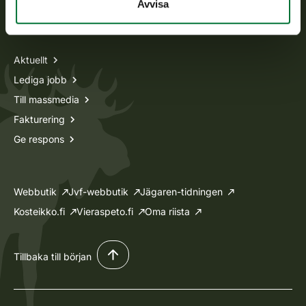
Avvisa
Information om oss
Aktuellt
Lediga jobb
Till massmedia
Fakturering
Ge respons
Webbutik
Jvf-webbutik
Jägaren-tidningen
Kosteikko.fi
Vieraspeto.fi
Oma riista
Tillbaka till början