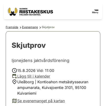
Hoppa till innehåll
Gå till webbplatskartan
Meny
Framsida
Evenemang
Skjutprov
Skjutprov
Ijonejdens jaktvårdsförening
15.8.2026 Vid: 11:00
Lägg till i kalender
Uleåborg | Kontioahon metsästysseuran
ampumarata, Kuivajoentie 3101, 95100
Kuivaniemi
Se evenemanget på kartan
(avautuu uuteen välilehteen)