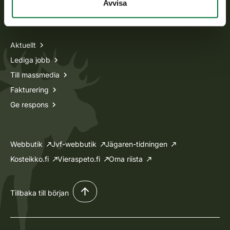
Avvisa
Information om oss
Aktuellt
Lediga jobb
Till massmedia
Fakturering
Ge respons
Webbutik
Jvf-webbutik
Jägaren-tidningen
Kosteikko.fi
Vieraspeto.fi
Oma riista
Tillbaka till början