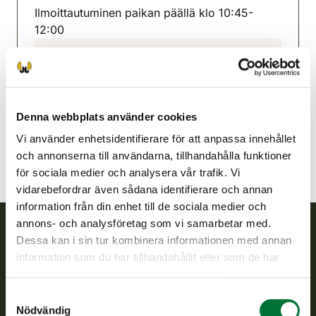
Ilmoittautuminen paikan päällä klo 10:45-
12:00
Ijonejdens jaktvårdsförening
Uleåborg
0400 936 333
ii@rhy.riista.fi
Denna webbplats använder cookies
Vi använder enhetsidentifierare för att anpassa innehållet
och annonserna till användarna, tillhandahålla funktioner
för sociala medier och analysera vår trafik. Vi
vidarebefordrar även sådana identifierare och annan
information från din enhet till de sociala medier och
annons- och analysföretag som vi samarbetar med.
Dessa kan i sin tur kombinera informationen med annan
Finlands viltcentral
information som du har tillhandahållit eller som de har
samlat in när du har använt deras tjänster.
Finlands viltcentral främjar en hållbar vilthushållning, stöder
Samtyckesval
jaktvårdsföreningarnas verksamhet, ser till att viltpolitiken
Nödvändig
verkställs och svarar för de offentliga förvaltningsuppgifter