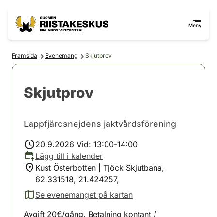
Hoppa till innehåll
Gå till webbplatskartan
Meny
Framsida
Evenemang
Skjutprov
Skjutprov
Lappfjärdsnejdens jaktvårdsförening
20.9.2026 Vid: 13:00-14:00
Lägg till i kalender
Kust Österbotten | Tjöck Skjutbana,
62.331518, 21.424257,
Se evenemanget på kartan
(avautuu uuteen välilehteen)
Avgift 20€/gång. Betalning kontant /