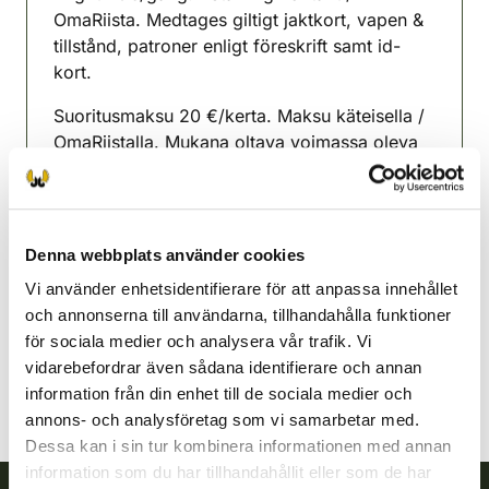
OmaRiista. Medtages giltigt jaktkort, vapen &
tillstånd, patroner enligt föreskrift samt id-
kort.
Suoritusmaksu 20 €/kerta. Maksu käteisella /
OmaRiistalla. Mukana oltava voimassa oleva
metsästyskortti, ase & aseenkantolupa,
asetuksen mukaiset patruunat ja henkilökortti.
Lappfjärdsnejdens jaktvårdsförening
Denna webbplats använder cookies
Kust Österbotten
Vi använder enhetsidentifierare för att anpassa innehållet
044-2503260
och annonserna till användarna, tillhandahålla funktioner
lappfjard@rhy.riista.fi
för sociala medier och analysera vår trafik. Vi
vidarebefordrar även sådana identifierare och annan
information från din enhet till de sociala medier och
annons- och analysföretag som vi samarbetar med.
Dessa kan i sin tur kombinera informationen med annan
information som du har tillhandahållit eller som de har