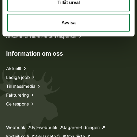
Alla kontaktuppgifter
Tillåt urval
Jaktkort
Avvisa
Oma riista -tjänsten
Ansökan om licenser och dispenser
Information om oss
Aktuellt
Lediga jobb
Till massmedia
Fakturering
Ge respons
Webbutik
Jvf-webbutik
Jägaren-tidningen
Kosteikko.fi
Vieraspeto.fi
Oma riista