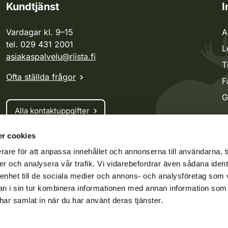
Kundtjänst
I
Vardagar kl. 9–15
A
tel. 029 431 2001
L
asiakaspalvelu@riista.fi
T
Ofta ställda frågor
F
G
Alla kontaktuppgifter
r cookies
Jaktkort
rare för att anpassa innehållet och annonserna till användarna, t
Oma riista -tjänsten
er och analysera vår trafik. Vi vidarebefordrar även sådana ident
Ansökan om licenser och dispenser
 enhet till de sociala medier och annons- och analysföretag som 
 i sin tur kombinera informationen med annan information som
e har samlat in när du har använt deras tjänster.
ko.fi
Vieraspeto.fi
Oma riista