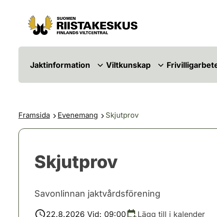
Hoppa till innehåll
Gå till webbplatskartan
Jaktinformation
Viltkunskap
Frivilligarbet
Framsida
Evenemang
Skjutprov
Skjutprov
Savonlinnan jaktvårdsförening
22.8.2026 Vid: 09:00
Lägg till i kalender