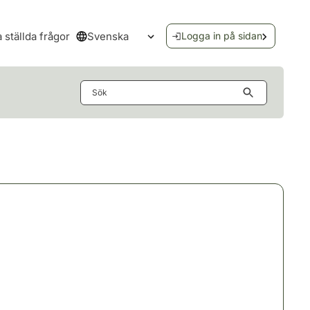
Svenska
a ställda frågor
Logga in på sidan
Öppna språkmenyn
Sök