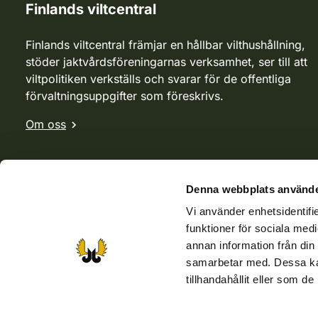
Finlands viltcentral
Finlands viltcentral främjar en hållbar vilthushållning,
stöder jaktvårdsföreningarnas verksamhet, ser till att
viltpolitiken verkställs och svarar för de offentliga
förvaltningsuppgifter som föreskrivs.
Om oss
Denna webbplats använde
Vi använder enhetsidentifie
funktioner för sociala medi
annan information från din
samarbetar med. Dessa kan
tillhandahållit eller som d
Webbutik
Jvf-webbutik
Jägaren-tidningen
Kosteik