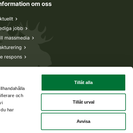
nformation om oss
ktuellt
ediga jobb
ill massmedia
akturering
e respons
Tillåt alla
illhandahålla
ifierare och
Tillåt urval
vi
 du har
Avvisa
Tillbaka till början