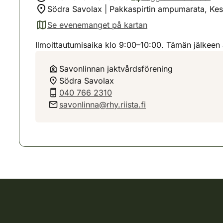
Södra Savolax | Pakkaspirtin ampumarata, Ke
Se evenemanget på kartan
(avautuu uuteen välilehteen)
Ilmoittautumisaika klo 9:00–10:00. Tämän jälkeen
Savonlinnan jaktvårdsförening
Södra Savolax
040 766 2310
savonlinna@rhy.riista.fi