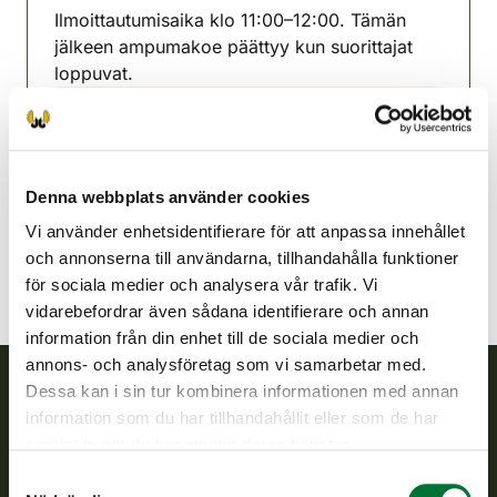
Ilmoittautumisaika klo 11:00–12:00. Tämän
jälkeen ampumakoe päättyy kun suorittajat
loppuvat.
Savonlinnan jaktvårdsförening
Södra Savolax
040 766 2310
Denna webbplats använder cookies
savonlinna@rhy.riista.fi
Vi använder enhetsidentifierare för att anpassa innehållet
och annonserna till användarna, tillhandahålla funktioner
för sociala medier och analysera vår trafik. Vi
vidarebefordrar även sådana identifierare och annan
information från din enhet till de sociala medier och
annons- och analysföretag som vi samarbetar med.
Dessa kan i sin tur kombinera informationen med annan
information som du har tillhandahållit eller som de har
Finlands viltcentral
samlat in när du har använt deras tjänster.
Finlands viltcentral främjar en hållbar vilthushållning, stöder
Samtyckesval