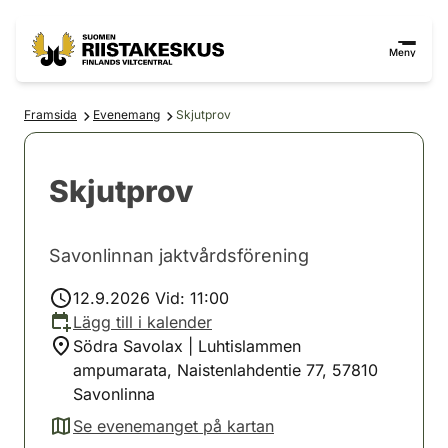
Hoppa till innehåll
Gå till webbplatskartan
Meny
Framsida
Evenemang
Skjutprov
Skjutprov
Savonlinnan jaktvårdsförening
12.9.2026 Vid: 11:00
Lägg till i kalender
Södra Savolax | Luhtislammen
ampumarata, Naistenlahdentie 77, 57810
Savonlinna
Se evenemanget på kartan
(avautuu uuteen välilehteen)