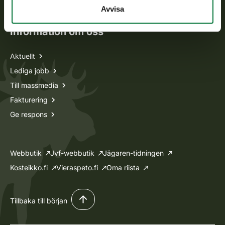
Ansökan om licenser och dispenser
Avvisa
Information om oss
Aktuellt
Lediga jobb
Till massmedia
Fakturering
Ge respons
Webbutik
Jvf-webbutik
Jägaren-tidningen
Kosteikko.fi
Vieraspeto.fi
Oma riista
Tillbaka till början