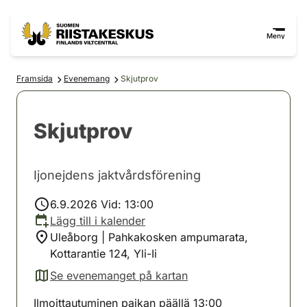
Hoppa till innehåll
Gå till webbplatskartan
Meny
Framsida
Evenemang
Skjutprov
Skjutprov
Ijonejdens jaktvårdsförening
6.9.2026 Vid: 13:00
Lägg till i kalender
Uleåborg | Pahkakosken ampumarata,
Kottarantie 124, Yli-Ii
Se evenemanget på kartan
(avautuu uuteen välilehteen)
Ilmoittautuminen paikan päällä 13:00