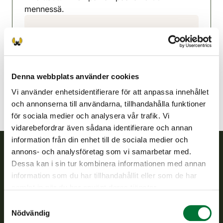
mennessä.
Ijonejdens jaktvårdsförening
Uleåborg
0400 936 333
ii@rhy.riista.fi
Denna webbplats använder cookies
Vi använder enhetsidentifierare för att anpassa innehållet
och annonserna till användarna, tillhandahålla funktioner
för sociala medier och analysera vår trafik. Vi
vidarebefordrar även sådana identifierare och annan
information från din enhet till de sociala medier och
annons- och analysföretag som vi samarbetar med.
Dessa kan i sin tur kombinera informationen med annan
Finlands viltcentral
information som du har tillhandahållit eller som de har
samlat in när du har använt deras tjänster.
Finlands viltcentral främjar en hållbar vilthushållning, stöder
jaktvårdsföreningarnas verksamhet, ser till att viltpolitiken
Samtyckesval
verkställs och svarar för de offentliga förvaltningsuppgifter
Nödvändig
som föreskrivs.