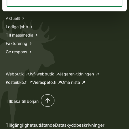
Information om oss
Aktuellt
Lediga jobb
Till massmedia
Fakturering
Ge respons
Webbutik
Jvf-webbutik
Jägaren-tidningen
Kosteikko.fi
Vieraspeto.fi
Oma riista
Tillbaka till början
Tillgänglighetsutlåtande
Dataskyddbeskrivninger