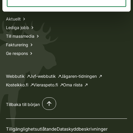
Information om oss
Aktuellt
Lediga jobb
Till massmedia
Fakturering
Ge respons
Webbutik
Jvf-webbutik
Jägaren-tidningen
Kosteikko.fi
Vieraspeto.fi
Oma riista
Tillbaka till början
Tillgänglighetsutlåtande
Dataskyddbeskrivninger