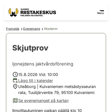
Hoppa till innehåll
Gå till webbplatskartan
Meny
Framsida
Evenemang
Skjutprov
Skjutprov
Ijonejdens jaktvårdsförening
15.8.2026 Vid: 10:00
Lägg till i kalender
Uleåborg | Kuivaniemen metsästysseuran
rata, Tuulijärventie 79, 95100 Kuivaniemi
Se evenemanget på kartan
(avautuu uuteen välilehteen)
Ilmoittautuminen paikan päällä klo 10