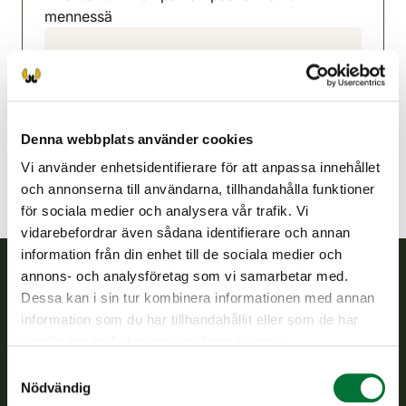
mennessä
Ijonejdens jaktvårdsförening
Uleåborg
0400 936 333
ii@rhy.riista.fi
Denna webbplats använder cookies
Vi använder enhetsidentifierare för att anpassa innehållet
och annonserna till användarna, tillhandahålla funktioner
för sociala medier och analysera vår trafik. Vi
vidarebefordrar även sådana identifierare och annan
information från din enhet till de sociala medier och
annons- och analysföretag som vi samarbetar med.
Dessa kan i sin tur kombinera informationen med annan
Finlands viltcentral
information som du har tillhandahållit eller som de har
samlat in när du har använt deras tjänster.
Finlands viltcentral främjar en hållbar vilthushållning, stöder
jaktvårdsföreningarnas verksamhet, ser till att viltpolitiken
Samtyckesval
verkställs och svarar för de offentliga förvaltningsuppgifter
Nödvändig
som föreskrivs.