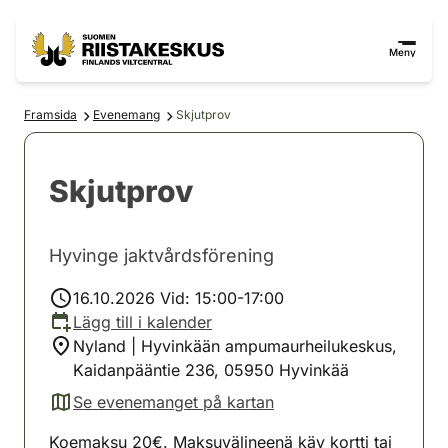
Hoppa till innehåll
Gå till webbplatskartan
Meny
Framsida
Evenemang
Skjutprov
Skjutprov
Hyvinge jaktvårdsförening
16.10.2026 Vid: 15:00-17:00
Lägg till i kalender
Nyland | Hyvinkään ampumaurheilukeskus,
Kaidanpääntie 236, 05950 Hyvinkää
Se evenemanget på kartan
(avautuu uuteen välilehteen)
Koemaksu 20€. Maksuvälineenä käy kortti tai