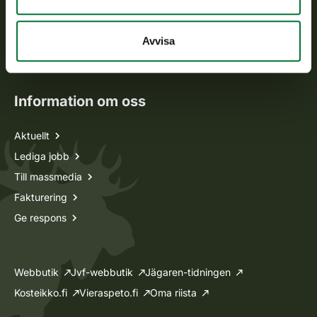
Jaktkort
Avvisa
Oma riista -tjänsten
Ansökan om licenser och dispenser
Information om oss
Aktuellt
Lediga jobb
Till massmedia
Fakturering
Ge respons
Webbutik
Jvf-webbutik
Jägaren-tidningen
Kosteikko.fi
Vieraspeto.fi
Oma riista