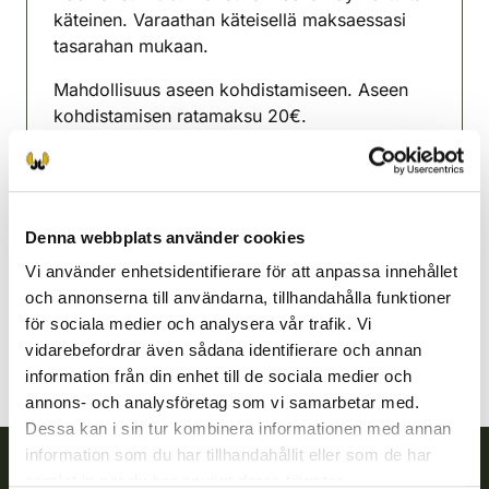
käteinen. Varaathan käteisellä maksaessasi
tasarahan mukaan.
Mahdollisuus aseen kohdistamiseen. Aseen
kohdistamisen ratamaksu 20€.
Ajo-ohje
http://www.hyvinkaa.net
Hyvinge jaktvårdsförening
Nyland
Denna webbplats använder cookies
040 1202079
Vi använder enhetsidentifierare för att anpassa innehållet
hyvinkaa@rhy.riista.fi
och annonserna till användarna, tillhandahålla funktioner
för sociala medier och analysera vår trafik. Vi
vidarebefordrar även sådana identifierare och annan
information från din enhet till de sociala medier och
annons- och analysföretag som vi samarbetar med.
Dessa kan i sin tur kombinera informationen med annan
information som du har tillhandahållit eller som de har
samlat in när du har använt deras tjänster.