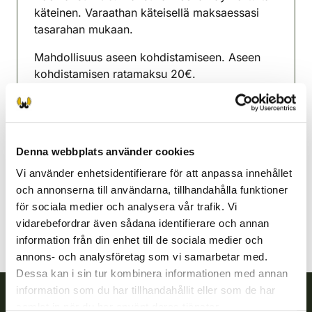
käteinen. Varaathan käteisellä maksaessasi
tasarahan mukaan.
Mahdollisuus aseen kohdistamiseen. Aseen
kohdistamisen ratamaksu 20€.
Ajo-ohje
http://www.hyvinkaa.net
Hyvinge jaktvårdsförening
Nyland
Denna webbplats använder cookies
040 1202079
Vi använder enhetsidentifierare för att anpassa innehållet
hyvinkaa@rhy.riista.fi
och annonserna till användarna, tillhandahålla funktioner
för sociala medier och analysera vår trafik. Vi
vidarebefordrar även sådana identifierare och annan
information från din enhet till de sociala medier och
annons- och analysföretag som vi samarbetar med.
Dessa kan i sin tur kombinera informationen med annan
information som du har tillhandahållit eller som de har
samlat in när du har använt deras tjänster.