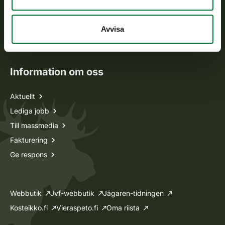
Jaktkort
Avvisa
Oma riista -tjänsten
Ansökan om licenser och dispenser
Information om oss
Aktuellt
Lediga jobb
Till massmedia
Fakturering
Ge respons
Webbutik
Jvf-webbutik
Jägaren-tidningen
Kosteikko.fi
Vieraspeto.fi
Oma riista