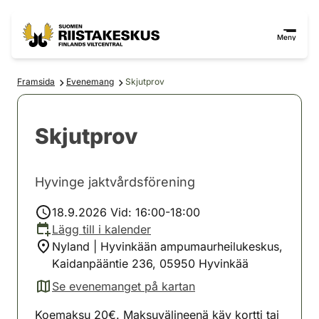
Hoppa till innehåll
Gå till webbplatskartan
Meny
Framsida
Evenemang
Skjutprov
Skjutprov
Hyvinge jaktvårdsförening
18.9.2026 Vid: 16:00-18:00
Lägg till i kalender
Nyland | Hyvinkään ampumaurheilukeskus,
Kaidanpääntie 236, 05950 Hyvinkää
Se evenemanget på kartan
(avautuu uuteen välilehteen)
Koemaksu 20€. Maksuvälineenä käy kortti tai