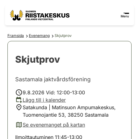
Hoppa till innehåll
Gå till webbplatskartan
Meny
Framsida
Evenemang
Skjutprov
Skjutprov
Sastamala jaktvårdsförening
9.8.2026 Vid: 12:00-13:00
Lägg till i kalender
Satakunda | Matinsuon Ampumakeskus,
Tuomenojantie 53, 38250 Sastamala
Se evenemanget på kartan
(avautuu uuteen välilehteen)
Ilmoittautuminen 11:45-13:00