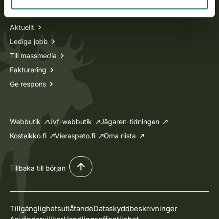
Information om oss
Aktuellt
Lediga jobb
Till massmedia
Fakturering
Ge respons
Webbutik
Jvf-webbutik
Jägaren-tidningen
Kosteikko.fi
Vieraspeto.fi
Oma riista
Tillbaka till början
Tillgänglighetsutlåtande
Dataskyddbeskrivninger