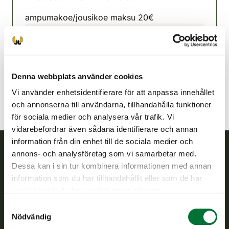
ampumakoe/jousikoe maksu 20€
Sastamala jaktvårdsförening
Satakunda
sastamala@rhy.riista.fi
Denna webbplats använder cookies
Vi använder enhetsidentifierare för att anpassa innehållet
och annonserna till användarna, tillhandahålla funktioner
för sociala medier och analysera vår trafik. Vi
vidarebefordrar även sådana identifierare och annan
information från din enhet till de sociala medier och
annons- och analysföretag som vi samarbetar med.
Finlands viltcentral
Dessa kan i sin tur kombinera informationen med annan
information som du har tillhandahållit eller som de har
samlat in när du har använt deras tjänster.
Finlands viltcentral främjar en hållbar vilthushållning, stöder
jaktvårdsföreningarnas verksamhet, ser till att viltpolitiken
Samtyckesval
verkställs och svarar för de offentliga förvaltningsuppgifter
Nödvändig
som föreskrivs.