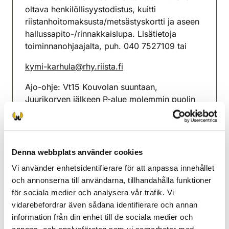
oltava henkilöllisyystodistus, kuitti
riistanhoitomaksusta/metsästyskortti ja aseen
hallussapito-/rinnakkaislupa. Lisätietoja
toiminnanohjaajalta, puh. 040 7527109 tai
kymi-karhula@rhy.riista.fi
Ajo-ohje: Vt15 Kouvolan suuntaan,
Juurikorven jälkeen P-alue molemmin puolin
tietä. P-alueen jälkeen oikealle Urontie (viitta
ampumarata) ja seuraavaksi oikealle
Vähävuorentie (viitta hirvirata).
Denna webbplats använder cookies
Maksu 20 €.
Vi använder enhetsidentifierare för att anpassa innehållet
Kymi-Karhula jaktvårdsförening
och annonserna till användarna, tillhandahålla funktioner
Sydöstra Finland
för sociala medier och analysera vår trafik. Vi
040 752 7109
vidarebefordrar även sådana identifierare och annan
kymi-karhula@rhy.riista.fi
information från din enhet till de sociala medier och