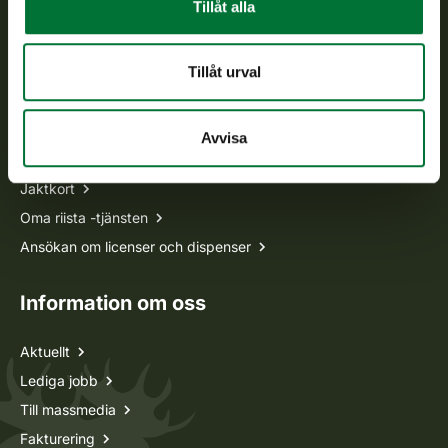
Tillåt alla
tel. 029 431 2001
asiakaspalvelu@riista.fi
Ofta ställda frågor
Tillåt urval
Alla kontaktuppgifter
Avvisa
Jaktkort
Oma riista -tjänsten
Ansökan om licenser och dispenser
Information om oss
Aktuellt
Lediga jobb
Till massmedia
Fakturering