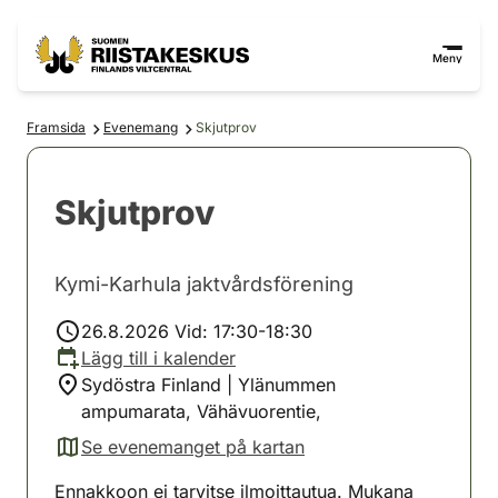
Hoppa till innehåll
Gå till webbplatskartan
Meny
Framsida
Evenemang
Skjutprov
Skjutprov
Kymi-Karhula jaktvårdsförening
26.8.2026 Vid: 17:30-18:30
Lägg till i kalender
Sydöstra Finland | Ylänummen
ampumarata, Vähävuorentie,
Se evenemanget på kartan
(avautuu uuteen välilehteen)
Ennakkoon ei tarvitse ilmoittautua. Mukana