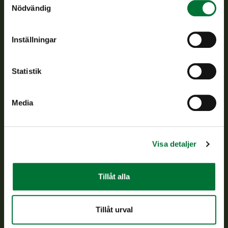
Finlands viltcentral främjar en hållbar vilthushållning, stöder
Nödvändig
jaktvårdsföreningarnas verksamhet, ser till att viltpolitiken
verkställs och svarar för de offentliga förvaltningsuppgifter
som föreskrivs.
Inställningar
Om oss
Statistik
Kundtjänst
Media
Vardagar kl. 9–15
tel. 029 431 2001
asiakaspalvelu@riista.fi
Visa detaljer
Ofta ställda frågor
Tillåt alla
Alla kontaktuppgifter
Tillåt urval
Jaktkort