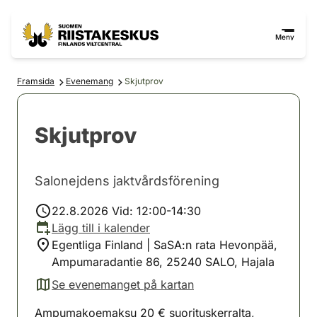
Hoppa till innehåll
Gå till webbplatskartan
Meny
Framsida
Evenemang
Skjutprov
Skjutprov
Salonejdens jaktvårdsförening
22.8.2026 Vid: 12:00-14:30
Lägg till i kalender
Egentliga Finland | SaSA:n rata Hevonpää,
Ampumaradantie 86, 25240 SALO, Hajala
Se evenemanget på kartan
(avautuu uuteen välilehteen)
Ampumakoemaksu 20 € suorituskerralta,