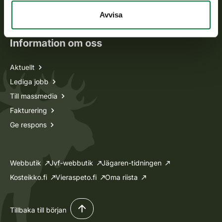
Oma riista -tjänsten
Avvisa
Ansökan om licenser och dispenser
Information om oss
Aktuellt
Lediga jobb
Till massmedia
Fakturering
Ge respons
Webbutik
Jvf-webbutik
Jägaren-tidningen
Kosteikko.fi
Vieraspeto.fi
Oma riista
Tillbaka till början