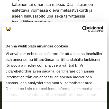
käteinen tai omariista maksu. Osallistujan on
esitettävä voimassa oleva metsästyskortti ja
aseen hallussapitolupa sekä tarvittaessa
henkilöllisyystodistus.
Salonejdens jaktvårdsförening
Egentliga Finland
0400 473403
Denna webbplats använder cookies
salo@rhy.riista.fi
Vi använder enhetsidentifierare för att anpassa innehållet
och annonserna till användarna, tillhandahålla funktioner
för sociala medier och analysera vår trafik. Vi
vidarebefordrar även sådana identifierare och annan
information från din enhet till de sociala medier och
annons- och analysföretag som vi samarbetar med.
Dessa kan i sin tur kombinera informationen med annan
information som du har tillhandahållit eller som de har
Finlands viltcentral
samlat in när du har använt deras tjänster.
Samtyckesval