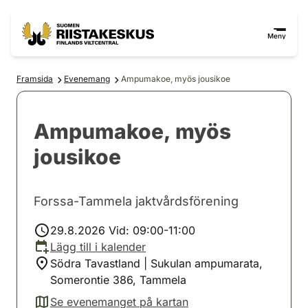
Hoppa till innehåll
Gå till webbplatskartan
Meny
Framsida
Evenemang
Ampumakoe, myös jousikoe
Ampumakoe, myös
jousikoe
Forssa-Tammela jaktvårdsförening
29.8.2026 Vid: 09:00-11:00
Lägg till i kalender
Södra Tavastland | Sukulan ampumarata,
Somerontie 386, Tammela
Se evenemanget på kartan