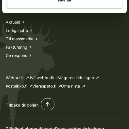
Information om oss
Aktuellt
Lediga jobb
Till massmedia
Fakturering
Ge respons
Webbutik
Jvf-webbutik
Jägaren-tidningen
Kosteikko.fi
Vieraspeto.fi
Oma riista
Tillbaka till början
Tillgänglighetsutlåtande
Dataskyddbeskrivninger