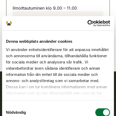
(avautuu uuteen välilehteen)
Ilmoittautuminen klo 9.00 – 11.00
Forssa-Tammela jaktvårdsförening
Södra Tavastland
040 5294 895
forssa-tammela@rhy.riista.fi
Denna webbplats använder cookies
Vi använder enhetsidentifierare för att anpassa innehållet
och annonserna till användarna, tillhandahålla funktioner
för sociala medier och analysera vår trafik. Vi
vidarebefordrar även sådana identifierare och annan
information från din enhet till de sociala medier och
annons- och analysföretag som vi samarbetar med.
Dessa kan i sin tur kombinera informationen med annan
Finlands viltcentral
information som du har tillhandahållit eller som de har
samlat in när du har använt deras tjänster.
Finlands viltcentral främjar en hållbar vilthushållning, stöder
Samtyckesval
jaktvårdsföreningarnas verksamhet, ser till att viltpolitiken
Nödvändig
verkställs och svarar för de offentliga förvaltningsuppgifter