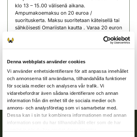
klo 13 – 15.00 välisenä aikana.
Ampumakoemaksu on 20 euroa /
suorituskerta. Maksu suoritetaan käteisellä tai
sähköisesti Omariistan kautta . Varaa 20 euron
seteleitä mukaan maksua varten.
Jockas jaktvårdsförening
Södra Savolax
Denna webbplats använder cookies
040 528 7594
juva@rhy.riista.fi
Vi använder enhetsidentifierare för att anpassa innehållet
och annonserna till användarna, tillhandahålla funktioner
för sociala medier och analysera vår trafik. Vi
vidarebefordrar även sådana identifierare och annan
information från din enhet till de sociala medier och
annons- och analysföretag som vi samarbetar med.
Dessa kan i sin tur kombinera informationen med annan
information som du har tillhandahållit eller som de har
samlat in när du har använt deras tjänster.
Finlands viltcentral