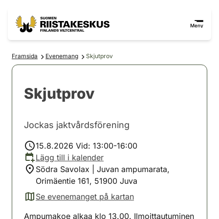
Hoppa till innehåll
Gå till webbplatskartan
Meny
Framsida
Evenemang
Skjutprov
Skjutprov
Jockas jaktvårdsförening
15.8.2026 Vid: 13:00-16:00
Lägg till i kalender
Södra Savolax | Juvan ampumarata,
Orimäentie 161, 51900 Juva
Se evenemanget på kartan
(avautuu uuteen välilehteen)
Ampumakoe alkaa klo 13.00. Ilmoittautuminen