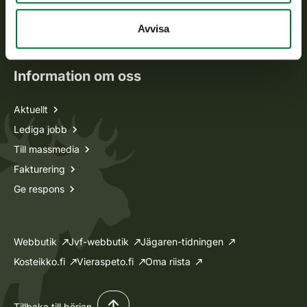
Oma riista -tjänsten
Avvisa
Ansökan om licenser och dispenser
Information om oss
Aktuellt
Lediga jobb
Till massmedia
Fakturering
Ge respons
Webbutik
Jvf-webbutik
Jägaren-tidningen
Kosteikko.fi
Vieraspeto.fi
Oma riista
Tillbaka till början