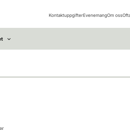
Kontaktuppgifter
Evenemang
Om oss
Oft
et
er