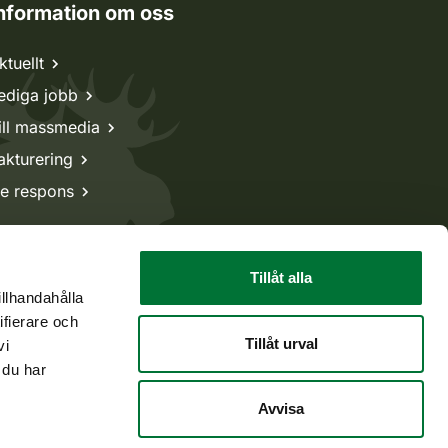
nformation om oss
ktuellt
ediga jobb
ill massmedia
akturering
e respons
Tillåt alla
illhandahålla
ifierare och
Tillåt urval
vi
 du har
Avvisa
Tillbaka till början