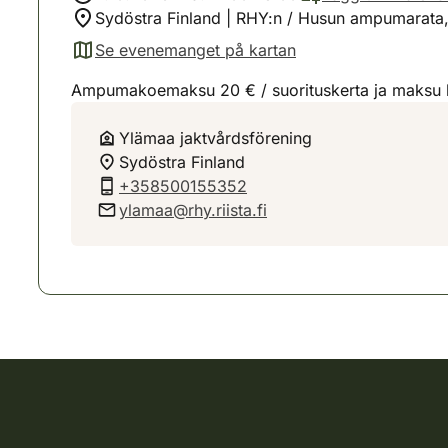
Sydöstra Finland | RHY:n / Husun ampumarata, 
Se evenemanget på kartan
(avautuu uuteen välilehteen)
Ampumakoemaksu 20 € / suorituskerta ja maksu kä
Ylämaa jaktvårdsförening
Sydöstra Finland
+358500155352
ylamaa@rhy.riista.fi