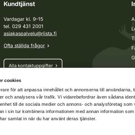
Kundtjänst
I
Vardagar kl. 9–15
A
tel. 029 431 2001
L
asiakaspalvelu@riista.fi
T
Ofta ställda frågor
F
G
Alla kontaktuppgifter
r cookies
Jaktkort
rare för att anpassa innehållet och annonserna till användarna, t
Oma riista -tjänsten
er och analysera vår trafik. Vi vidarebefordrar även sådana ident
Ansökan om licenser och dispenser
 enhet till de sociala medier och annons- och analysföretag som 
 i sin tur kombinera informationen med annan information som
e har samlat in när du har använt deras tjänster.
ko.fi
Vieraspeto.fi
Oma riista