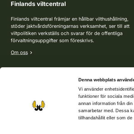
Finlands viltcentral
Finlands viltcentral främjar en hållbar vilthushållning,
stöder jaktvårdsföreningarnas verksamhet, ser till att
viltpolitiken verkställs och svarar för de offentliga
förvaltningsuppgifter som föreskrivs.
Om oss
Denna webbplats använde
Vi använder enhetsidentifie
funktioner för sociala medi
annan information från din
samarbetar med. Dessa kan
tillhandahållit eller som d
Webbutik
Jvf-webbutik
Jägaren-tidningen
Kosteik