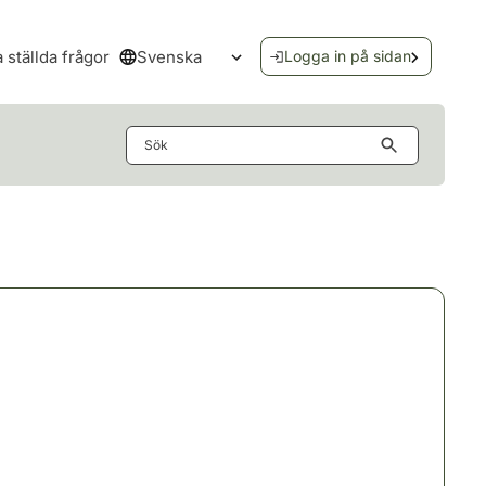
Svenska
a ställda frågor
Logga in på sidan
Öppna språkmenyn
Sök