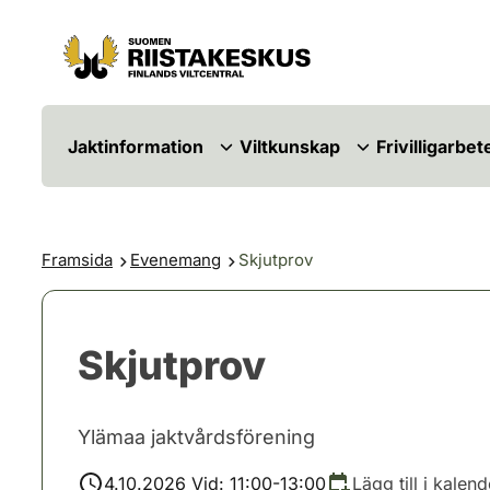
Hoppa till innehåll
Gå till webbplatskartan
Jaktinformation
Viltkunskap
Frivilligarbet
Framsida
Evenemang
Skjutprov
Skjutprov
Ylämaa jaktvårdsförening
4.10.2026 Vid: 11:00-13:00
Lägg till i kalend