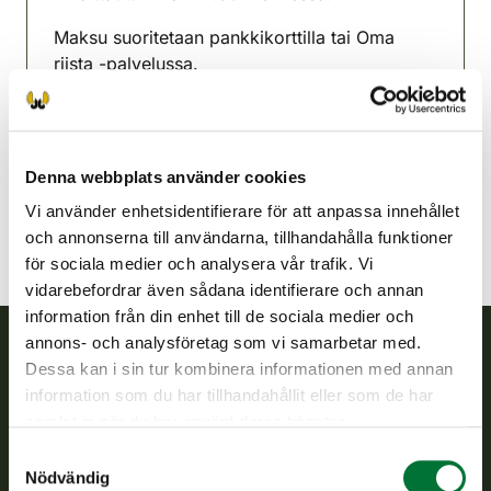
Maksu suoritetaan pankkikorttilla tai Oma
riista -palvelussa.
Parkano-Karvia jaktvårdsförening
Satakunda
parkano-karvia@rhy.riista.fi
Denna webbplats använder cookies
Vi använder enhetsidentifierare för att anpassa innehållet
och annonserna till användarna, tillhandahålla funktioner
för sociala medier och analysera vår trafik. Vi
vidarebefordrar även sådana identifierare och annan
information från din enhet till de sociala medier och
annons- och analysföretag som vi samarbetar med.
Dessa kan i sin tur kombinera informationen med annan
Finlands viltcentral
information som du har tillhandahållit eller som de har
samlat in när du har använt deras tjänster.
Finlands viltcentral främjar en hållbar vilthushållning, stöder
Samtyckesval
jaktvårdsföreningarnas verksamhet, ser till att viltpolitiken
Nödvändig
verkställs och svarar för de offentliga förvaltningsuppgifter