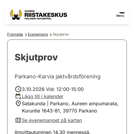
Hoppa till innehåll
Gå till webbplatskartan
Meny
Framsida
Evenemang
Skjutprov
Skjutprov
Parkano-Karvia jaktvårdsförening
3.10.2026 Vid: 12:00-15:00
Lägg till i kalender
Satakunda | Parkano, Aureen ampumarata,
Kuruntie 1643-81, 39770 Parkano
Se evenemanget på kartan
(avautuu uuteen välilehteen)
Ilmoittautuminen 14.30 mennessä.