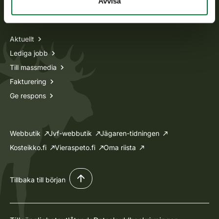
Avvisa
Information om oss
Aktuellt
Lediga jobb
Till massmedia
Fakturering
Ge respons
Webbutik
Jvf-webbutik
Jägaren-tidningen
Kosteikko.fi
Vieraspeto.fi
Oma riista
Tillbaka till början