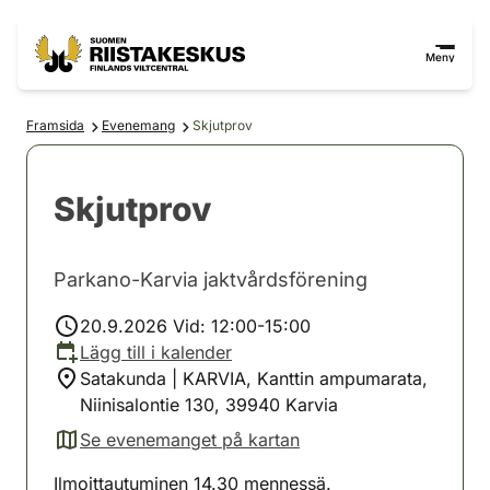
Hoppa till innehåll
Gå till webbplatskartan
Meny
Framsida
Evenemang
Skjutprov
Skjutprov
Parkano-Karvia jaktvårdsförening
20.9.2026 Vid: 12:00-15:00
Lägg till i kalender
Satakunda | KARVIA, Kanttin ampumarata,
Niinisalontie 130, 39940 Karvia
Se evenemanget på kartan
(avautuu uuteen välilehteen)
Ilmoittautuminen 14.30 mennessä.