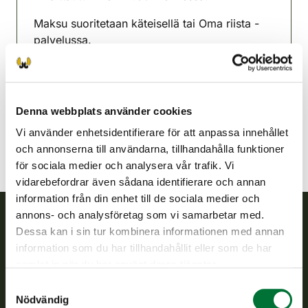
Maksu suoritetaan käteisellä tai Oma riista -
palvelussa.
Parkano-Karvia jaktvårdsförening
Satakunda
parkano-karvia@rhy.riista.fi
Denna webbplats använder cookies
Vi använder enhetsidentifierare för att anpassa innehållet
och annonserna till användarna, tillhandahålla funktioner
för sociala medier och analysera vår trafik. Vi
vidarebefordrar även sådana identifierare och annan
information från din enhet till de sociala medier och
annons- och analysföretag som vi samarbetar med.
Dessa kan i sin tur kombinera informationen med annan
Finlands viltcentral
information som du har tillhandahållit eller som de har
samlat in när du har använt deras tjänster.
Finlands viltcentral främjar en hållbar vilthushållning, stöder
Samtyckesval
jaktvårdsföreningarnas verksamhet, ser till att viltpolitiken
Nödvändig
verkställs och svarar för de offentliga förvaltningsuppgifter