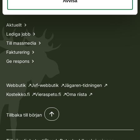
Avvisa
Information om oss
Aktuellt
Lediga jobb
Till massmedia
Fakturering
Ge respons
Webbutik
Jvf-webbutik
Jägaren-tidningen
Kosteikko.fi
Vieraspeto.fi
Oma riista
Tillbaka till början