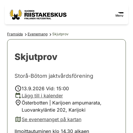
Hoppa till innehåll
Gå till webbplatskartan
Meny
Framsida
Evenemang
Skjutprov
Skjutprov
Storå-Bötom jaktvårdsförening
13.9.2026 Vid: 15:00
Lägg till i kalender
Österbotten | Karijoen ampumarata,
Luovankyläntie 202, Karijoki
Se evenemanget på kartan
(avautuu uuteen välilehteen)
Ilmoittautuminen klo 14.30 alkaen