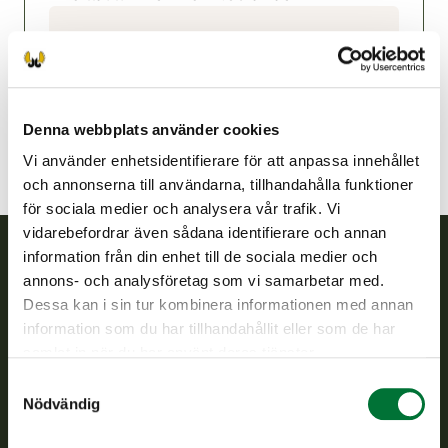
Storå-Bötom jaktvårdsförening
Österbotten
0400 150 163
Denna webbplats använder cookies
Vi använder enhetsidentifierare för att anpassa innehållet
och annonserna till användarna, tillhandahålla funktioner
för sociala medier och analysera vår trafik. Vi
vidarebefordrar även sådana identifierare och annan
information från din enhet till de sociala medier och
annons- och analysföretag som vi samarbetar med.
Finlands viltcentral
Dessa kan i sin tur kombinera informationen med annan
information som du har tillhandahållit eller som de har
Finlands viltcentral främjar en hållbar vilthushållning, stöder
samlat in när du har använt deras tjänster.
jaktvårdsföreningarnas verksamhet, ser till att viltpolitiken
verkställs och svarar för de offentliga förvaltningsuppgifter
Samtyckesval
som föreskrivs.
Nödvändig
Om oss