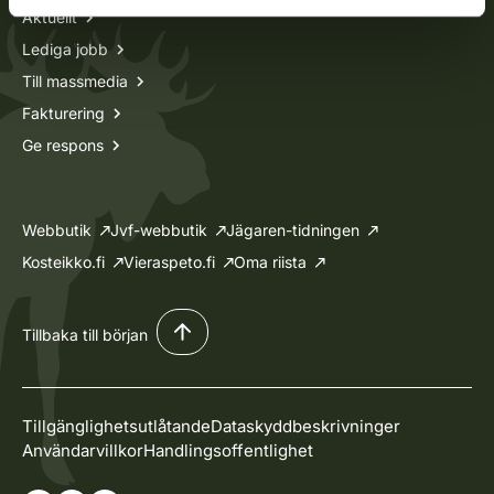
Aktuellt
Lediga jobb
Till massmedia
Fakturering
Ge respons
Webbutik
Jvf-webbutik
Jägaren-tidningen
Kosteikko.fi
Vieraspeto.fi
Oma riista
Tillbaka till början
Tillgänglighetsutlåtande
Dataskyddbeskrivninger
Användarvillkor
Handlingsoffentlighet