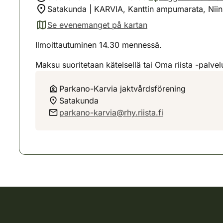
Satakunda | KARVIA, Kanttin ampumarata, Niin
Se evenemanget på kartan
(avautuu uuteen välilehteen)
Ilmoittautuminen 14.30 mennessä.
Maksu suoritetaan käteisellä tai Oma riista -palvel
Parkano-Karvia jaktvårdsförening
Satakunda
parkano-karvia@rhy.riista.fi