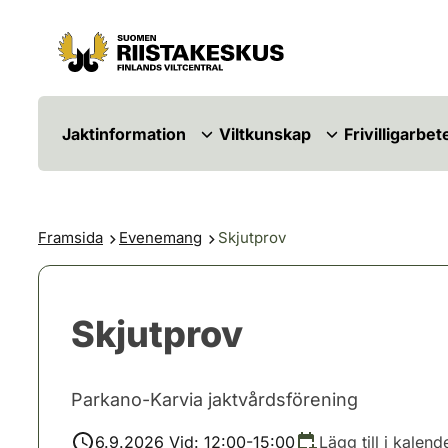
Hoppa till innehåll
Gå till webbplatskartan
Jaktinformation
Viltkunskap
Frivilligarbet
Framsida
Evenemang
Skjutprov
Skjutprov
Parkano-Karvia jaktvårdsförening
6.9.2026 Vid: 12:00-15:00
Lägg till i kalend