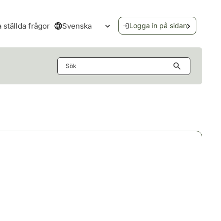
Svenska
a ställda frågor
Logga in på sidan
Öppna språkmenyn
Sök