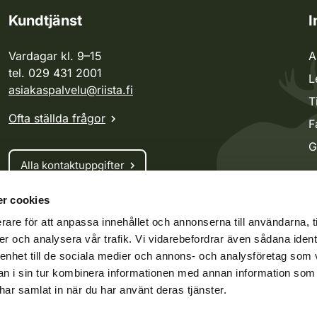
Kundtjänst
I
Vardagar kl. 9–15
A
tel. 029 431 2001
L
asiakaspalvelu@riista.fi
T
Ofta ställda frågor
F
G
Alla kontaktuppgifter
r cookies
Jaktkort
rare för att anpassa innehållet och annonserna till användarna, t
Oma riista -tjänsten
er och analysera vår trafik. Vi vidarebefordrar även sådana ident
Ansökan om licenser och dispenser
 enhet till de sociala medier och annons- och analysföretag som 
 i sin tur kombinera informationen med annan information som
e har samlat in när du har använt deras tjänster.
ko.fi
Vieraspeto.fi
Oma riista