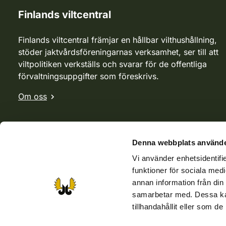
Finlands viltcentral
Finlands viltcentral främjar en hållbar vilthushållning,
stöder jaktvårdsföreningarnas verksamhet, ser till att
viltpolitiken verkställs och svarar för de offentliga
förvaltningsuppgifter som föreskrivs.
Om oss
Denna webbplats använde
Vi använder enhetsidentifie
funktioner för sociala medi
annan information från din
samarbetar med. Dessa kan
tillhandahållit eller som d
Webbutik
Jvf-webbutik
Jägaren-tidningen
Kosteik