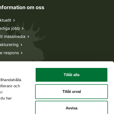
nformation om oss
ktuellt
ediga jobb
ill massmedia
akturering
e respons
Tillåt alla
illhandahålla
ifierare och
Tillåt urval
vi
 du har
Avvisa
Tillbaka till början