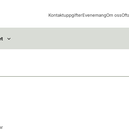
Kontaktuppgifter
Evenemang
Om oss
Oft
et
er