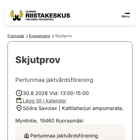
Hoppa till innehåll
Gå till webbplatskartan
Meny
Framsida
Evenemang
Skjutprov
Skjutprov
Pertunmaa jaktvårdsförening
30.8.2026 Vid: 13:00-15:00
Lägg till i kalender
Södra Savolax | Kattilaharjun ampumarata,
Myntintie, 19460 Ruorasmäki
Pertunmaa jaktvårdsförening