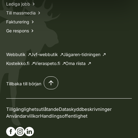
Lediga jobb
Till massmedia
Fakturering
Ge respons
Webbutik
Jvf-webbutik
Jägaren-tidningen
Kosteikko.fi
Vieraspeto.fi
Oma riista
Tillbaka till början
Tillgänglighetsutlåtande
Dataskyddbeskrivninger
Användarvillkor
Handlingsoffentlighet