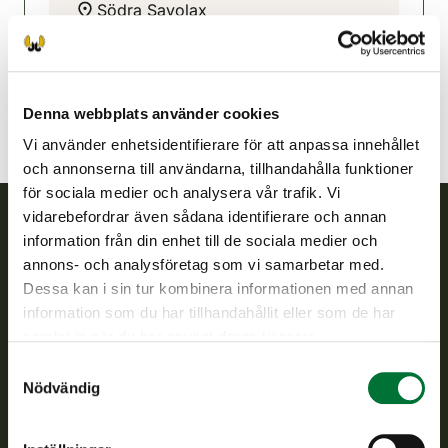
Södra Savolax
0503099105
pertunmaa@rhy.riista.fi
Denna webbplats använder cookies
Vi använder enhetsidentifierare för att anpassa innehållet
och annonserna till användarna, tillhandahålla funktioner
för sociala medier och analysera vår trafik. Vi
vidarebefordrar även sådana identifierare och annan
information från din enhet till de sociala medier och
Finlands viltcentral
annons- och analysföretag som vi samarbetar med.
Dessa kan i sin tur kombinera informationen med annan
Finlands viltcentral främjar en hållbar vilthushållning, stöder
information som du har tillhandahållit eller som de har
jaktvårdsföreningarnas verksamhet, ser till att viltpolitiken
samlat in när du har använt deras tjänster.
verkställs och svarar för de offentliga förvaltningsuppgifter
som föreskrivs.
Samtyckesval
Nödvändig
Om oss