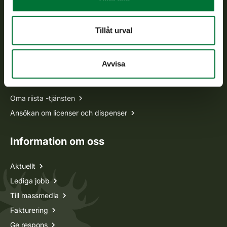
asiakaspalvelu@riista.fi
Ofta ställda frågor
Tillåt urval
Alla kontaktuppgifter
Avvisa
Jaktkort
Oma riista -tjänsten
Ansökan om licenser och dispenser
Information om oss
Aktuellt
Lediga jobb
Till massmedia
Fakturering
Ge respons