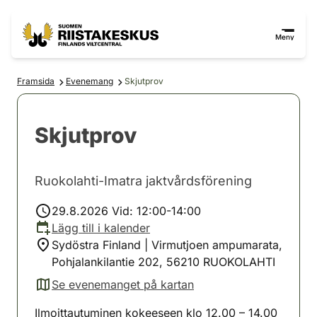
Hoppa till innehåll
Gå till webbplatskartan
Meny
Framsida
Evenemang
Skjutprov
Skjutprov
Ruokolahti-Imatra jaktvårdsförening
29.8.2026 Vid: 12:00-14:00
Lägg till i kalender
Sydöstra Finland | Virmutjoen ampumarata,
Pohjalankilantie 202, 56210 RUOKOLAHTI
Se evenemanget på kartan
(avautuu uuteen välilehteen)
Ilmoittautuminen kokeeseen klo 12.00 – 14.00