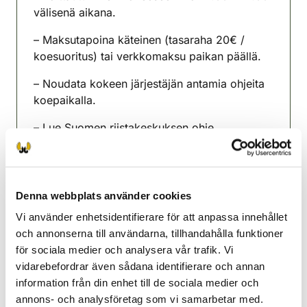
välisenä aikana.
– Maksutapoina käteinen (tasaraha 20€ /
koesuoritus) tai verkkomaksu paikan päällä.
– Noudata kokeen järjestäjän antamia ohjeita
koepaikalla.
– Lue Suomen riistakeskuksen ohje
ampumakokeeseen osallistuvalle osoitteesta
https://riista.fi/metsastys/tapahtumahaku/
Samoin viimeisin tieto
ampumakoetilaisuuksista löytyy linkistä.
Denna webbplats använder cookies
Vi använder enhetsidentifierare för att anpassa innehållet
Ruokolahti-Imatra jaktvårdsförening
och annonserna till användarna, tillhandahålla funktioner
Sydöstra Finland
för sociala medier och analysera vår trafik. Vi
+358451208153
vidarebefordrar även sådana identifierare och annan
ruokolahti-imatra@rhy.riista.fi
information från din enhet till de sociala medier och
annons- och analysföretag som vi samarbetar med.