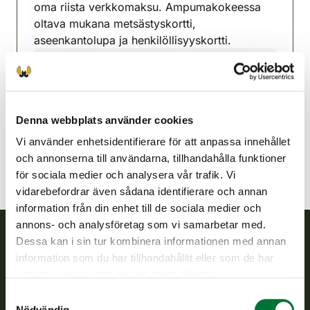
oma riista verkkomaksu. Ampumakokeessa
oltava mukana metsästyskortti,
aseenkantolupa ja henkilöllisyyskortti.
Jyväskylänejdens jaktvårdsförening
Mellersta Finland
040-5052274
Denna webbplats använder cookies
jyvaskyla@rhy.riista.fi
Vi använder enhetsidentifierare för att anpassa innehållet
och annonserna till användarna, tillhandahålla funktioner
för sociala medier och analysera vår trafik. Vi
vidarebefordrar även sådana identifierare och annan
information från din enhet till de sociala medier och
annons- och analysföretag som vi samarbetar med.
Dessa kan i sin tur kombinera informationen med annan
Finlands viltcentral
information som du har tillhandahållit eller som de har
samlat in när du har använt deras tjänster.
Finlands viltcentral främjar en hållbar vilthushållning, stöder
Samtyckesval
jaktvårdsföreningarnas verksamhet, ser till att viltpolitiken
Nödvändig