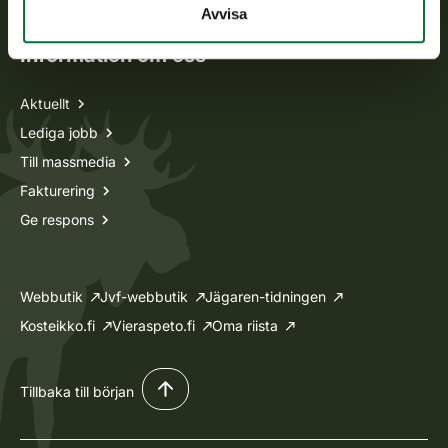
Avvisa
Information om oss
Aktuellt
Lediga jobb
Till massmedia
Fakturering
Ge respons
Webbutik
Jvf-webbutik
Jägaren-tidningen
Kosteikko.fi
Vieraspeto.fi
Oma riista
Tillbaka till början