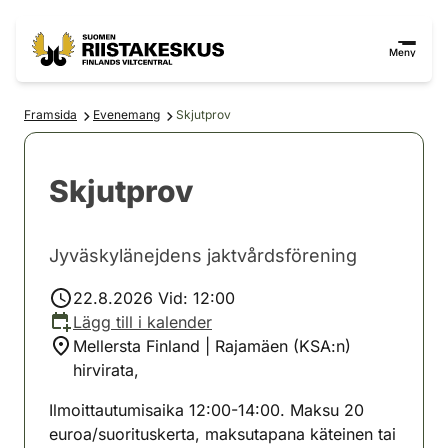
Hoppa till innehåll
Gå till webbplatskartan
Meny
Framsida
Evenemang
Skjutprov
Skjutprov
Jyväskylänejdens jaktvårdsförening
22.8.2026 Vid: 12:00
Lägg till i kalender
Mellersta Finland | Rajamäen (KSA:n)
hirvirata,
Ilmoittautumisaika 12:00-14:00. Maksu 20
euroa/suorituskerta, maksutapana käteinen tai