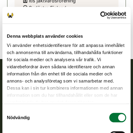
Itis jaktvårdsförening
Sydöstra Finland
040 580 5088
iitti@rhy.riista.fi
Denna webbplats använder cookies
Vi använder enhetsidentifierare för att anpassa innehållet
och annonserna till användarna, tillhandahålla funktioner
för sociala medier och analysera vår trafik. Vi
vidarebefordrar även sådana identifierare och annan
information från din enhet till de sociala medier och
Finlands viltcentral
annons- och analysföretag som vi samarbetar med.
Dessa kan i sin tur kombinera informationen med annan
Finlands viltcentral främjar en hållbar vilthushållning, stöder
information som du har tillhandahållit eller som de har
jaktvårdsföreningarnas verksamhet, ser till att viltpolitiken
samlat in när du har använt deras tjänster.
verkställs och svarar för de offentliga förvaltningsuppgifter
Samtyckesval
som föreskrivs.
Nödvändig
Om oss