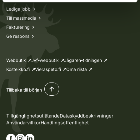
Lediga jobb
Till massmedia
Fakturering
Ge respons
Webbutik
Jvf-webbutik
Jägaren-tidningen
Kosteikko.fi
Vieraspeto.fi
Oma riista
Tillbaka till början
Tillgänglighetsutlåtande
Dataskyddbeskrivninger
Användarvillkor
Handlingsoffentlighet