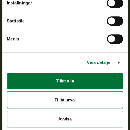
Inställningar
Kundtjänst
Statistik
Vardagar kl. 9–15
tel. 029 431 2001
asiakaspalvelu@riista.fi
Media
Ofta ställda frågor
Visa detaljer
Alla kontaktuppgifter
Tillåt alla
Jaktkort
Oma riista -tjänsten
Ansökan om licenser och dispenser
Tillåt urval
Information om oss
Avvisa
Aktuellt