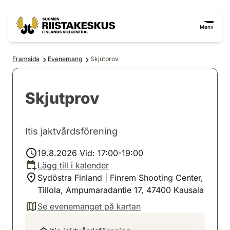
Hoppa till innehåll
Gå till webbplatskartan
Meny
Framsida
Evenemang
Skjutprov
Skjutprov
Itis jaktvårdsförening
19.8.2026 Vid: 17:00-19:00
Lägg till i kalender
Sydöstra Finland | Finrem Shooting Center,
Tillola, Ampumaradantie 17, 47400 Kausala
Se evenemanget på kartan
(avautuu uuteen välilehteen)