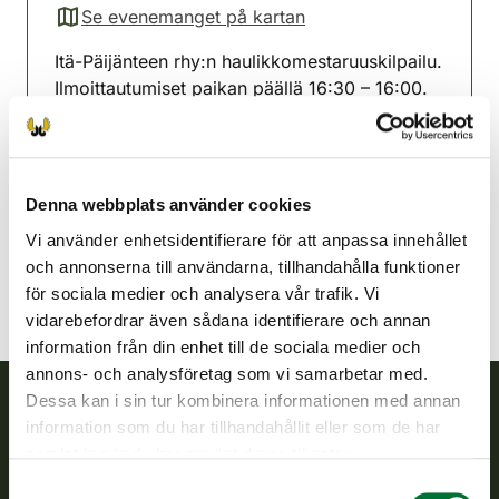
Se evenemanget på kartan
(avautuu uuteen välilehteen)
Itä-Päijänteen rhy:n haulikkomestaruuskilpailu.
Ilmoittautumiset paikan päällä 16:30 – 16:00.
Östra Päijänne jaktvårdsförening
Mellersta Finland
0400-197947
Denna webbplats använder cookies
ita-paijanne@rhy.riista.fi
Vi använder enhetsidentifierare för att anpassa innehållet
och annonserna till användarna, tillhandahålla funktioner
för sociala medier och analysera vår trafik. Vi
vidarebefordrar även sådana identifierare och annan
information från din enhet till de sociala medier och
annons- och analysföretag som vi samarbetar med.
Dessa kan i sin tur kombinera informationen med annan
information som du har tillhandahållit eller som de har
Finlands viltcentral
samlat in när du har använt deras tjänster.
Samtyckesval
Finlands viltcentral främjar en hållbar vilthushållning, stöder