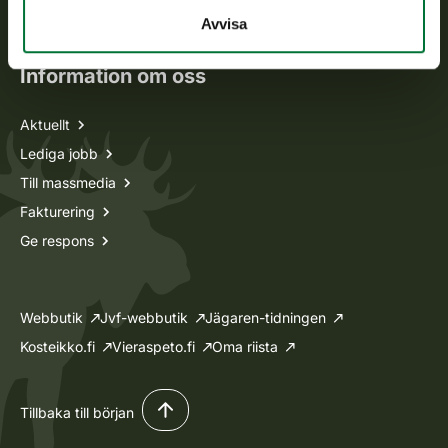
Ansökan om licenser och dispenser
Avvisa
Information om oss
Aktuellt
Lediga jobb
Till massmedia
Fakturering
Ge respons
Webbutik
Jvf-webbutik
Jägaren-tidningen
Kosteikko.fi
Vieraspeto.fi
Oma riista
Tillbaka till början