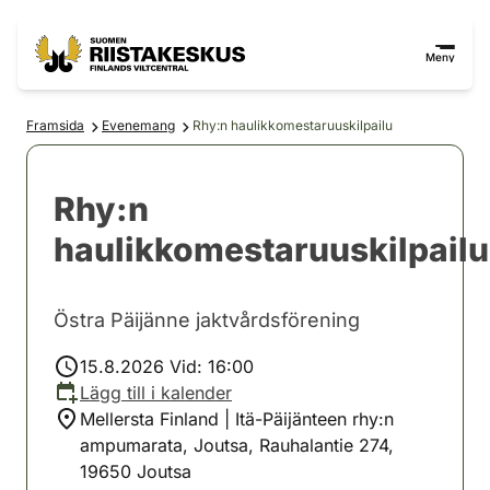
Hoppa till innehåll
Gå till webbplatskartan
Meny
Framsida
Evenemang
Rhy:n haulikkomestaruuskilpailu
Rhy:n
haulikkomestaruuskilpailu
Östra Päijänne jaktvårdsförening
15.8.2026 Vid: 16:00
Lägg till i kalender
Mellersta Finland | Itä-Päijänteen rhy:n
ampumarata, Joutsa, Rauhalantie 274,
19650 Joutsa