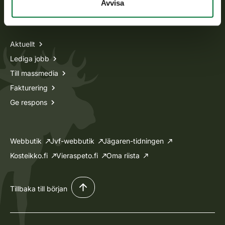
Avvisa
Information om oss
Aktuellt
Lediga jobb
Till massmedia
Fakturering
Ge respons
Webbutik
Jvf-webbutik
Jägaren-tidningen
Kosteikko.fi
Vieraspeto.fi
Oma riista
Tillbaka till början