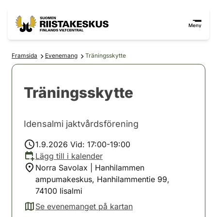
Hoppa till innehåll
Gå till webbplatskartan
Meny
Framsida
Evenemang
Träningsskytte
Träningsskytte
Idensalmi jaktvårdsförening
1.9.2026 Vid: 17:00-19:00
Lägg till i kalender
Norra Savolax | Hanhilammen
ampumakeskus, Hanhilammentie 99,
74100 Iisalmi
Se evenemanget på kartan
(avautuu uuteen välilehteen)