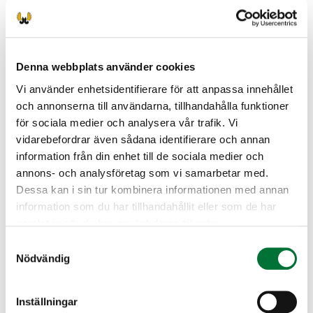
Paikka: Harjavallan keskustan alakoulun
ruokala, Myllykatu 3A
Kouluttaja: Pekka Teini
Denna webbplats använder cookies
Kurssin hinta: 36 euroa
Vi använder enhetsidentifierare för att anpassa innehållet
Ilmoittautuminen Sataopiston nettisivulta:
och annonserna till användarna, tillhandahålla funktioner
https://uusi.opistopalvelut.fi/sataopisto/fi/cour
för sociala medier och analysera vår trafik. Vi
se/13123
vidarebefordrar även sådana identifierare och annan
information från din enhet till de sociala medier och
Ilmoittautuminen viimeistään 7.9.2026
annons- och analysföretag som vi samarbetar med.
Dessa kan i sin tur kombinera informationen med annan
Kurssin jälkeen järjestetään kaksi
information som du har tillhandahållit eller som de har
tutkintotilaisuutta 26.10 ja 2.11.
samlat in när du har använt deras tjänster.
Tutkintotilaisuuksista tulee tarkemmat tiedot ja
ilmoittautuminen Riista.fi tapahtumat -
Samtyckesval
Nödvändig
sivustolle.
Harjavalta jaktvårdsförening
Inställningar
Satakunda