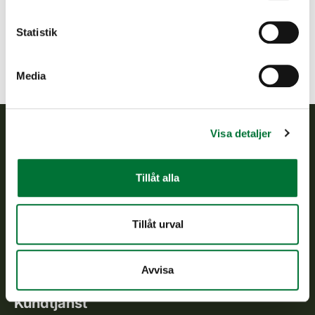
harjavalta@rhy.riista.fi
Statistik
Media
Visa detaljer
Finlands viltcentral
Tillåt alla
Finlands viltcentral främjar en hållbar vilthushållning, stöder
jaktvårdsföreningarnas verksamhet, ser till att viltpolitiken
verkställs och svarar för de offentliga förvaltningsuppgifter
Tillåt urval
som föreskrivs.
Om oss
Avvisa
Kundtjänst