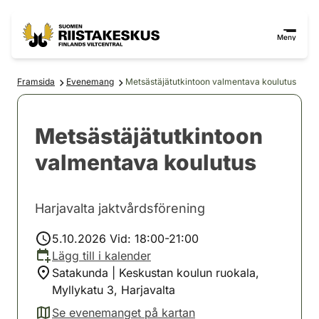
Hoppa till innehåll
Gå till webbplatskartan
Meny
Framsida
Evenemang
Metsästäjätutkintoon valmentava koulutus
Metsästäjätutkintoon
valmentava koulutus
Harjavalta jaktvårdsförening
5.10.2026 Vid: 18:00-21:00
Lägg till i kalender
Satakunda | Keskustan koulun ruokala,
Myllykatu 3, Harjavalta
Se evenemanget på kartan