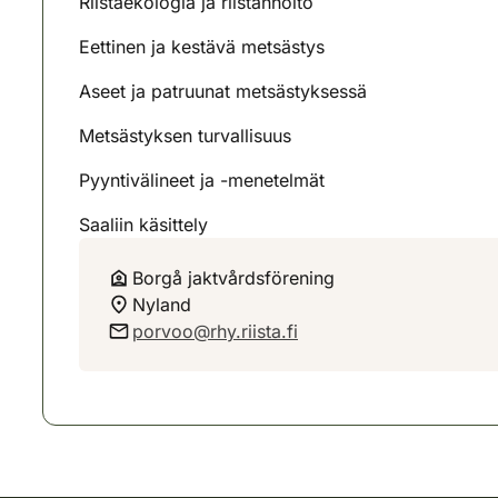
Riistaekologia ja riistanhoito
Eettinen ja kestävä metsästys
Aseet ja patruunat metsästyksessä
Metsästyksen turvallisuus
Pyyntivälineet ja -menetelmät
Saaliin käsittely
Borgå jaktvårdsförening
Nyland
porvoo@rhy.riista.fi