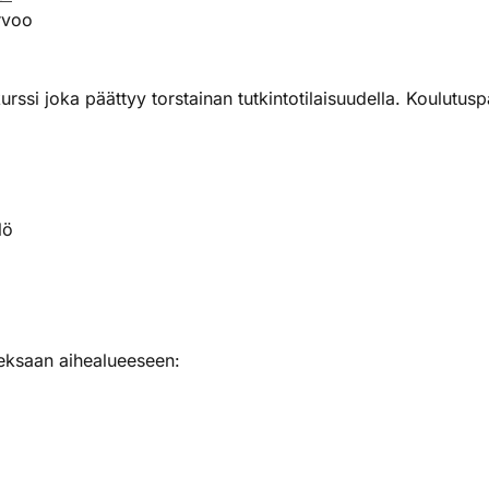
rvoo
urssi joka päättyy torstainan tutkintotilaisuudella. Koulutusp
lö
eksaan aihealueeseen: