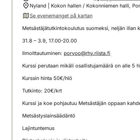
Nyland | Kokon hallen / Kokonniemen halli, Po
Se evenemanget på kartan
(avautuu uuteen välilehteen)
Metsästäjätutkintokoulutus suomeksi, neljän illan k
31.8 – 3.9, 17.00-20.00
Ilmoittautuminen:
porvoo@rhy.riista.fi
Kurssi perutaan mikäli osallistujamäärä on alle 5 h
Kurssin hinta 50€/hlö
Tutkinto: 20€/krt
Kurssi ja koe pohjautuu Metsästäjän oppaan kahd
Metsästyslainsäädäntö
Lajintuntemus