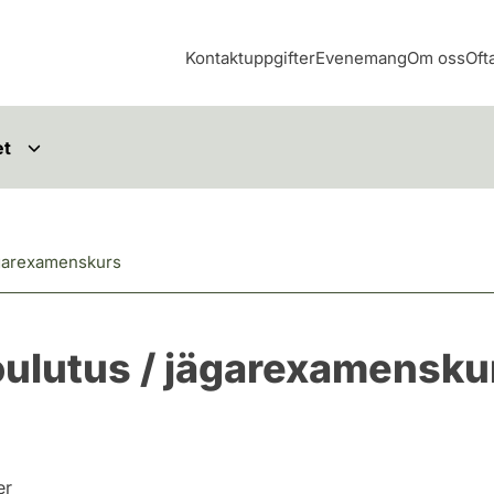
Kontaktuppgifter
Evenemang
Om oss
Oft
et
ägarexamenskurs
oulutus / jägarexamensku
er