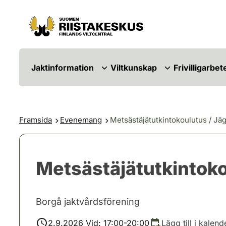
Hoppa till innehåll
Gå till webbplatskartan
Jaktinformation
Viltkunskap
Frivilligarbet
Framsida
Evenemang
Metsästäjätutkintokoulutus / J
Metsästäjätutkintok
Borgå jaktvårdsförening
2.9.2026 Vid: 17:00-20:00
Lägg till i kalend