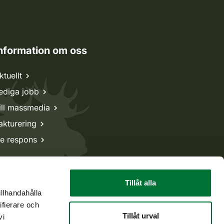
nformation om oss
ktuellt
ediga jobb
ill massmedia
akturering
e respons
Tillåt alla
illhandahålla
ifierare och
Tillåt urval
vi