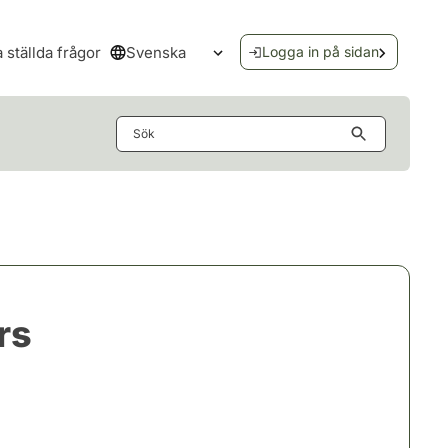
Svenska
a ställda frågor
Logga in på sidan
Öppna språkmenyn
Sök
rs