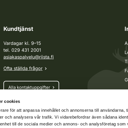
Kundtjänst
I
Vardagar kl. 9–15
A
tel. 029 431 2001
L
asiakaspalvelu@riista.fi
T
Ofta ställda frågor
F
G
Alla kontaktuppgifter
r cookies
Jaktkort
rare för att anpassa innehållet och annonserna till användarna, t
Oma riista -tjänsten
er och analysera vår trafik. Vi vidarebefordrar även sådana ident
Ansökan om licenser och dispenser
 enhet till de sociala medier och annons- och analysföretag som 