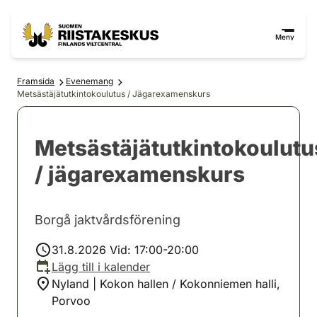
Hoppa till innehåll
Gå till webbplatskartan
Meny
Framsida
Evenemang
Metsästäjätutkintokoulutus / Jägarexamenskurs
Metsästäjätutkintokoulutu
/ jägarexamenskurs
Borgå jaktvårdsförening
31.8.2026 Vid: 17:00-20:00
Lägg till i kalender
Nyland | Kokon hallen / Kokonniemen halli,
Porvoo