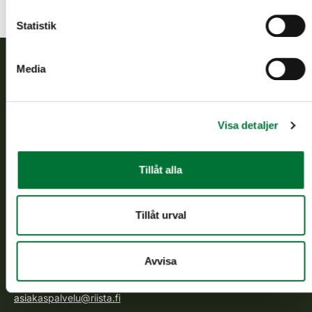
Statistik
Media
Finlands viltcentral
Finlands viltcentral främjar en hållbar vilthushållning, stöder
Visa detaljer
jaktvårdsföreningarnas verksamhet, ser till att viltpolitiken
verkställs och svarar för de offentliga förvaltningsuppgifter
som föreskrivs.
Tillåt alla
Om oss
Tillåt urval
Kundtjänst
Avvisa
Vardagar kl. 9–15
tel. 029 431 2001
asiakaspalvelu@riista.fi