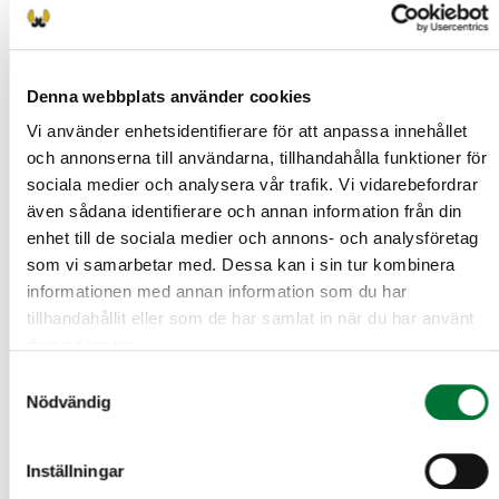
Metsästyslainsäädäntö
Lajintuntemus
Riistaekologia ja riistanhoito
Denna webbplats använder cookies
Vi använder enhetsidentifierare för att anpassa innehållet
Eettinen ja kestävä metsästys
och annonserna till användarna, tillhandahålla funktioner för
Aseet ja patruunat metsästyksessä
sociala medier och analysera vår trafik. Vi vidarebefordrar
även sådana identifierare och annan information från din
Metsästyksen turvallisuus
enhet till de sociala medier och annons- och analysföretag
som vi samarbetar med. Dessa kan i sin tur kombinera
Pyyntivälineet ja -menetelmät
informationen med annan information som du har
Saaliin käsittely
tillhandahållit eller som de har samlat in när du har använt
deras tjänster.
Borgå jaktvårdsförening
Samtyckesval
Nyland
Nödvändig
porvoo@rhy.riista.fi
Inställningar