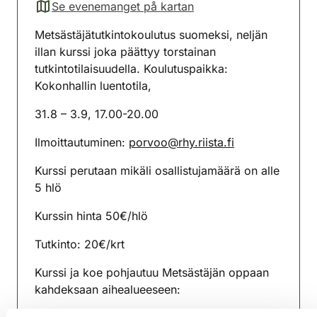
Se evenemanget på kartan
(avautuu uuteen välilehteen)
Metsästäjätutkintokoulutus suomeksi, neljän
illan kurssi joka päättyy torstainan
tutkintotilaisuudella. Koulutuspaikka:
Kokonhallin luentotila,
31.8 – 3.9, 17.00-20.00
Ilmoittautuminen:
porvoo@rhy.riista.fi
Kurssi perutaan mikäli osallistujamäärä on alle
5 hlö
Kurssin hinta 50€/hlö
Tutkinto: 20€/krt
Kurssi ja koe pohjautuu Metsästäjän oppaan
kahdeksaan aihealueeseen: