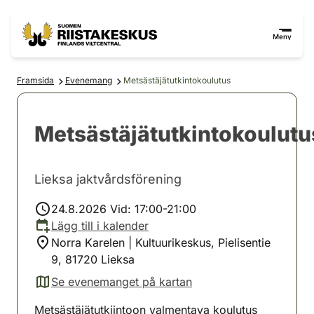
Hoppa till innehåll
Gå till webbplatskartan
Meny
Framsida
Evenemang
Metsästäjätutkintokoulutus
Metsästäjätutkintokoulutu
Lieksa jaktvårdsförening
24.8.2026 Vid: 17:00-21:00
Lägg till i kalender
Norra Karelen | Kultuurikeskus, Pielisentie
9, 81720 Lieksa
Se evenemanget på kartan
(avautuu uuteen välilehteen)
Metsästäjätutkiintoon valmentava koulutus