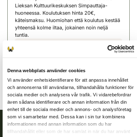
Lieksan Kulttuurikeskuksen Simpauttaja-
huoneessa. Koulutuksen hinta 20€,
käteismaksu. Huomiohan että koulutus kestää
yhteensä kolme iltaa, jokainen noin neljä
tuntia.
Lieksa jaktvårdsförening
Norra Karelen
040 410 6900
Denna webbplats använder cookies
lieksa@rhy.riista.fi
Vi använder enhetsidentifierare för att anpassa innehållet
och annonserna till användarna, tillhandahålla funktioner för
sociala medier och analysera vår trafik. Vi vidarebefordrar
även sådana identifierare och annan information från din
enhet till de sociala medier och annons- och analysföretag
som vi samarbetar med. Dessa kan i sin tur kombinera
informationen med annan information som du har
Finlands viltcentral
tillhandahållit eller som de har samlat in när du har använt