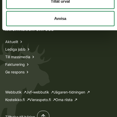
Tillåt urval
Oma riista -tjänsten
Ansökan om licenser och dispenser
Avvisa
Information om oss
Aktuellt
Lediga jobb
Till massmedia
Fakturering
Ge respons
Webbutik
Jvf-webbutik
Jägaren-tidningen
Kosteikko.fi
Vieraspeto.fi
Oma riista
Tillbaka till början