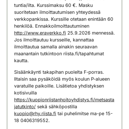
tuntia/ilta. Kurssimaksu 60 €. Masku
suoritetaan ilmoittautumisen yhteydessä
verkkopankissa. Kurssille otetaan enintään 60
henkilöä. Ennakkoilmoittautuminen
http://www.eraverkko.fi
25.9.2026 mennessä.
Jos ilmoittautuu kursseille, kannattaa
ilmoittautua samalla ainakin seuraavan
maanantain tutkintoon riista.fi/tapahtumat
kautta.
Sisäänkäynti takapihan puolelta F-porras.
Iltaisin saa pysäköidä myös koulun P-alueen
varatuille paikoille. Lisätietoa yhdistyksen
kotisivuilla
https://kuopionriistanhoitoyhdistys.fi/metsasta
jatutkinto/
sekä sähköpostilla
kuopio@rhy.riista.fi
tai puhelimitse ma-pe 15-
18 0406319552.