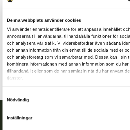
Denna webbplats använder cookies
Vi använder enhetsidentifierare för att anpassa innehållet oc
annonserna till användarna, tillhandahålla funktioner för soci
Kuopio jaktvårdsförening
och analysera vår trafik. Vi vidarebefordrar även sådana ident
Norra Savolax
och annan information från din enhet till de sociala medier o
0406319552
och analysföretag som vi samarbetar med. Dessa kan i sin t
kuopio@rhy.riista.fi
kombinera informationen med annan information som du har
tillhandahållit eller som de har samlat in när du har använt d
tjänster.
Samtyckesval
Nödvändig
Inställningar
Finlands viltcentral