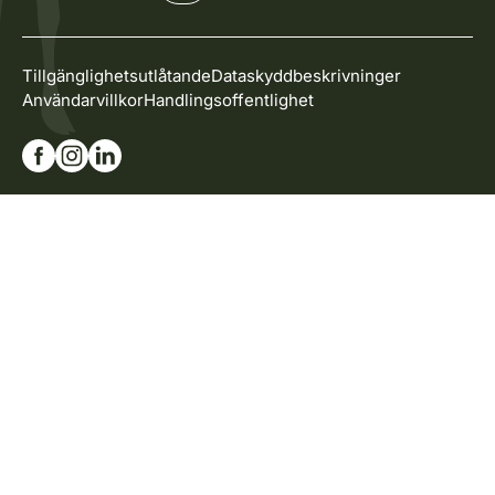
Tillgänglighetsutlåtande
Dataskyddbeskrivninger
Användarvillkor
Handlingsoffentlighet
Gå till vår Facebook-sida
Gå till vår Instagram-sida
Gå till vår Linkedin-sida