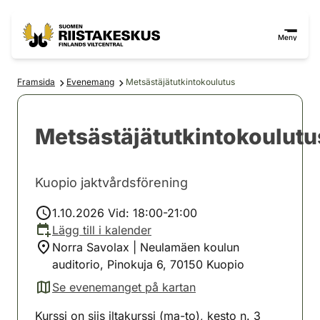
Hoppa till innehåll
Gå till webbplatskartan
Meny
Framsida
Evenemang
Metsästäjätutkintokoulutus
Metsästäjätutkintokoulutu
Kuopio jaktvårdsförening
1.10.2026 Vid: 18:00-21:00
Lägg till i kalender
Norra Savolax | Neulamäen koulun
auditorio, Pinokuja 6, 70150 Kuopio
Se evenemanget på kartan
(avautuu uuteen välilehteen)
Kurssi on siis iltakurssi (ma-to), kesto n. 3