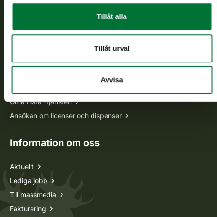
asiakaspalvelu@riista.fi
Tillåt alla
Ofta ställda frågor
Tillåt urval
Alla kontaktuppgifter
Avvisa
Jaktkort
Oma riista -tjänsten
Ansökan om licenser och dispenser
Information om oss
Aktuellt
Lediga jobb
Till massmedia
Fakturering