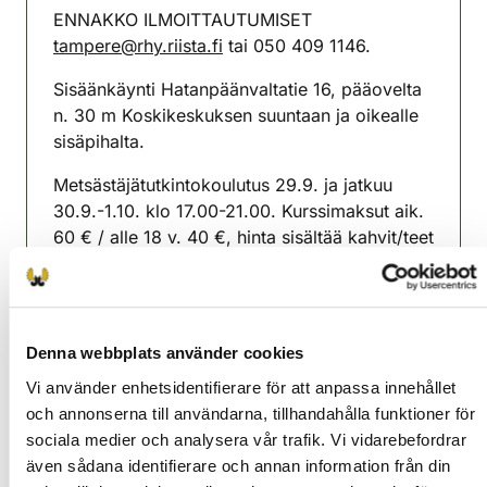
ENNAKKO ILMOITTAUTUMISET
tampere@rhy.riista.fi
tai 050 409 1146.
Sisäänkäynti Hatanpäänvaltatie 16, pääovelta
n. 30 m Koskikeskuksen suuntaan ja oikealle
sisäpihalta.
Metsästäjätutkintokoulutus 29.9. ja jatkuu
30.9.-1.10. klo 17.00-21.00. Kurssimaksut aik.
60 € / alle 18 v. 40 €, hinta sisältää kahvit/teet
ja sämpylät joka illalle.
Ilmoitathan mahdolliset ruoka-aine allergiat.
Maksut paikan päällä pankkikortti / käteinen.
Denna webbplats använder cookies
Vi använder enhetsidentifierare för att anpassa innehållet
Tammerfors jaktvårdsförening
och annonserna till användarna, tillhandahålla funktioner för
Norra Tavastland
sociala medier och analysera vår trafik. Vi vidarebefordrar
tampere@rhy.riista.fi
även sådana identifierare och annan information från din