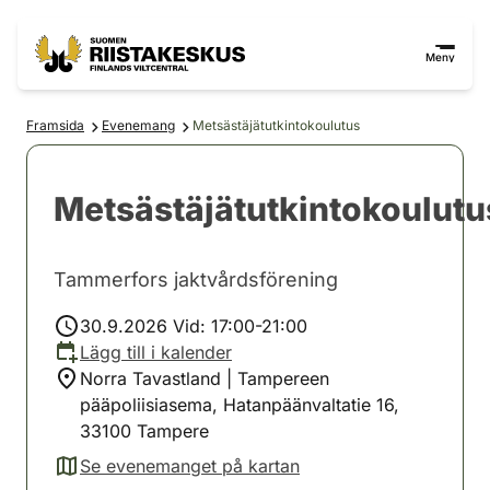
Hoppa till innehåll
Gå till webbplatskartan
Meny
Framsida
Evenemang
Metsästäjätutkintokoulutus
Metsästäjätutkintokoulutu
Tammerfors jaktvårdsförening
30.9.2026 Vid: 17:00-21:00
Lägg till i kalender
Norra Tavastland | Tampereen
pääpoliisiasema, Hatanpäänvaltatie 16,
33100 Tampere
Se evenemanget på kartan
(avautuu uuteen välilehteen)