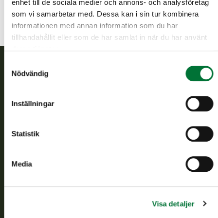
enhet till de sociala medier och annons- och analysföretag
som vi samarbetar med. Dessa kan i sin tur kombinera
informationen med annan information som du har
tillhandahållit eller som de har samlat in när du har använt
deras tjänster.
Samtyckesval
Nödvändig
Finlands viltcentral
Inställningar
Finlands viltcentral främjar en hållbar vilthushållning, stöder
jaktvårdsföreningarnas verksamhet, ser till att viltpolitiken
verkställs och svarar för de offentliga förvaltningsuppgifter
Statistik
som föreskrivs.
Om oss
Media
Kundtjänst
Visa detaljer
Vardagar kl. 9–15
tel. 029 431 2001