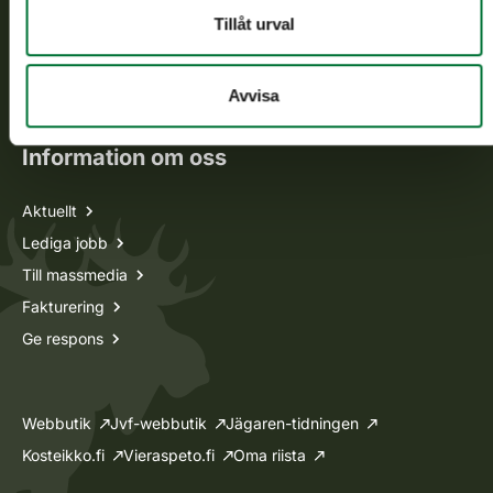
Tillåt urval
Jaktkort
Oma riista -tjänsten
Ansökan om licenser och dispenser
Avvisa
Information om oss
Aktuellt
Lediga jobb
Till massmedia
Fakturering
Ge respons
Webbutik
Jvf-webbutik
Jägaren-tidningen
Kosteikko.fi
Vieraspeto.fi
Oma riista