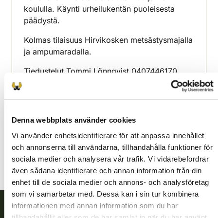
koululla. Käynti urheilukentän puoleisesta
päädystä.
Kolmas tilaisuus Hirvikosken metsästysmajalla
ja ampumaradalla.
Tiedustelut Tommi Lönnqvist 0407446170
Pyttis jaktvårdsförening
Sydöstra Finland
0400528579
Denna webbplats använder cookies
pyhtaa@rhy.riista.fi
Vi använder enhetsidentifierare för att anpassa innehållet
och annonserna till användarna, tillhandahålla funktioner för
sociala medier och analysera vår trafik. Vi vidarebefordrar
även sådana identifierare och annan information från din
enhet till de sociala medier och annons- och analysföretag
som vi samarbetar med. Dessa kan i sin tur kombinera
informationen med annan information som du har
tillhandahållit eller som de har samlat in när du har använt