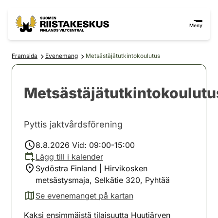
Hoppa till innehåll
Gå till webbplatskartan
Meny
Framsida
Evenemang
Metsästäjätutkintokoulutus
Metsästäjätutkintokoulutu
Pyttis jaktvårdsförening
8.8.2026 Vid: 09:00-15:00
Lägg till i kalender
Sydöstra Finland | Hirvikosken
metsästysmaja, Selkätie 320, Pyhtää
Se evenemanget på kartan
(avautuu uuteen välilehteen)
Kaksi ensimmäistä tilaisuutta Huutjärven