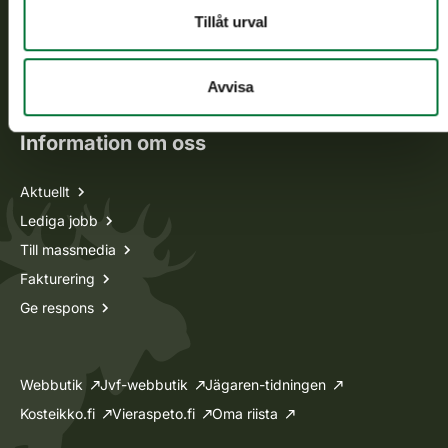
Tillåt urval
Jaktkort
Oma riista -tjänsten
Ansökan om licenser och dispenser
Avvisa
Information om oss
Aktuellt
Lediga jobb
Till massmedia
Fakturering
Ge respons
Webbutik
Jvf-webbutik
Jägaren-tidningen
Kosteikko.fi
Vieraspeto.fi
Oma riista