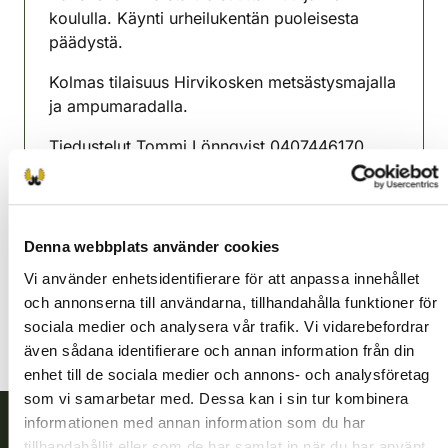
koululla. Käynti urheilukentän puoleisesta
päädystä.
Kolmas tilaisuus Hirvikosken metsästysmajalla
ja ampumaradalla.
Tiedustelut Tommi Lönnqvist 0407446170
Pyttis jaktvårdsförening
Sydöstra Finland
0400528579
Denna webbplats använder cookies
pyhtaa@rhy.riista.fi
Vi använder enhetsidentifierare för att anpassa innehållet
och annonserna till användarna, tillhandahålla funktioner för
sociala medier och analysera vår trafik. Vi vidarebefordrar
även sådana identifierare och annan information från din
enhet till de sociala medier och annons- och analysföretag
som vi samarbetar med. Dessa kan i sin tur kombinera
informationen med annan information som du har
tillhandahållit eller som de har samlat in när du har använt