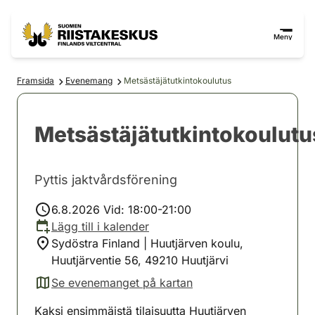
Hoppa till innehåll
Gå till webbplatskartan
Meny
Framsida
Evenemang
Metsästäjätutkintokoulutus
Metsästäjätutkintokoulutu
Pyttis jaktvårdsförening
6.8.2026 Vid: 18:00-21:00
Lägg till i kalender
Sydöstra Finland | Huutjärven koulu,
Huutjärventie 56, 49210 Huutjärvi
Se evenemanget på kartan
(avautuu uuteen välilehteen)
Kaksi ensimmäistä tilaisuutta Huutjärven