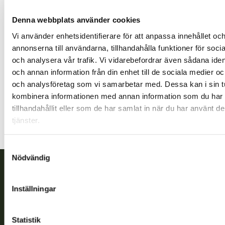
Denna webbplats använder cookies
Vi använder enhetsidentifierare för att anpassa innehållet oc
annonserna till användarna, tillhandahålla funktioner för soci
Kuopio jaktvårdsförening
och analysera vår trafik. Vi vidarebefordrar även sådana ident
Norra Savolax
och annan information från din enhet till de sociala medier o
0406319552
och analysföretag som vi samarbetar med. Dessa kan i sin t
kuopio@rhy.riista.fi
kombinera informationen med annan information som du har
tillhandahållit eller som de har samlat in när du har använt d
tjänster.
Samtyckesval
Nödvändig
Finlands viltcentral
Inställningar
Finlands viltcentral främjar en hållbar vilthushållning, stöder
jaktvårdsföreningarnas verksamhet, ser till att viltpolitiken
Statistik