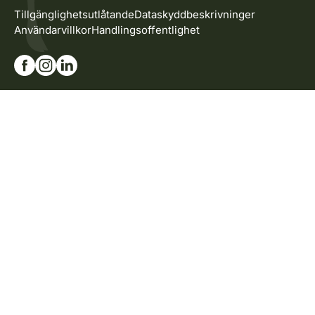
Tillgänglighetsutlåtande
Dataskyddbeskrivninger
Användarvillkor
Handlingsoffentlighet
Gå till vår Facebook-sida
Gå till vår Instagram-sida
Gå till vår Linkedin-sida