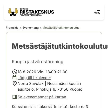
Hoppa till innehåll
Gå till webbplatskartan
Meny
Framsida
Evenemang
Metsästäjätutkintokoulutus
Metsästäjätutkintokoulutu
Kuopio jaktvårdsförening
18.8.2026 Vid: 18:00-21:00
Lägg till i kalender
Norra Savolax | Neulamäen koulun
auditorio, Pinokuja 6, 70150 Kuopio
Se evenemanget på kartan
(avautuu uuteen välilehteen)
Kurssi on siis iltakurssi (ma-to), kesto n. 3