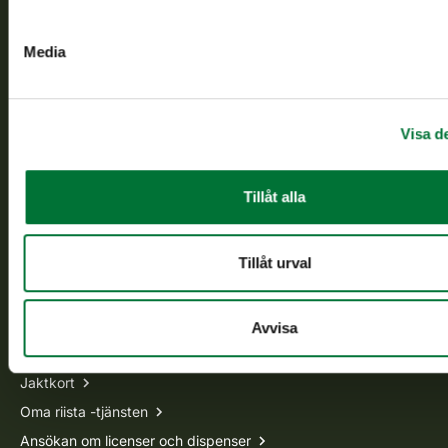
verkställs och svarar för de offentliga förvaltningsuppgifter
som föreskrivs.
Media
Om oss
Kundtjänst
Visa de
Vardagar kl. 9–15
Tillåt alla
tel. 029 431 2001
asiakaspalvelu@riista.fi
Ofta ställda frågor
Tillåt urval
Alla kontaktuppgifter
Avvisa
Jaktkort
Oma riista -tjänsten
Ansökan om licenser och dispenser