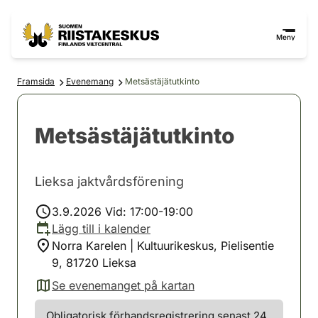
Hoppa till innehåll
Gå till webbplatskartan
Meny
Framsida
Evenemang
Metsästäjätutkinto
Metsästäjätutkinto
Lieksa jaktvårdsförening
3.9.2026 Vid: 17:00-19:00
Lägg till i kalender
Norra Karelen | Kultuurikeskus, Pielisentie
9, 81720 Lieksa
Se evenemanget på kartan
(avautuu uuteen välilehteen)
Obligatorisk förhandsregistrering senast 24