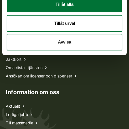
Vardagar kl. 9–15
Tillåt alla
tel. 029 431 2001
asiakaspalvelu@riista.fi
Tillåt urval
Ofta ställda frågor
Avvisa
Alla kontaktuppgifter
Jaktkort
Oma riista -tjänsten
Ansökan om licenser och dispenser
Information om oss
Aktuellt
Lediga jobb
Till massmedia