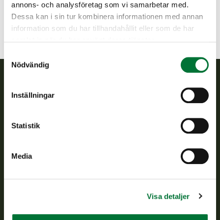
annons- och analysföretag som vi samarbetar med.
Dessa kan i sin tur kombinera informationen med annan
information som du har tillhandahållit eller som de har
samlat in när du har använt deras tjänster.
Samtyckesval
Nödvändig
Finlands viltcentral
Inställningar
Finlands viltcentral främjar en hållbar vilthushållning, stöder
Statistik
jaktvårdsföreningarnas verksamhet, ser till att viltpolitiken
verkställs och svarar för de offentliga förvaltningsuppgifter
som föreskrivs.
Media
Om oss
Kundtjänst
Visa detaljer