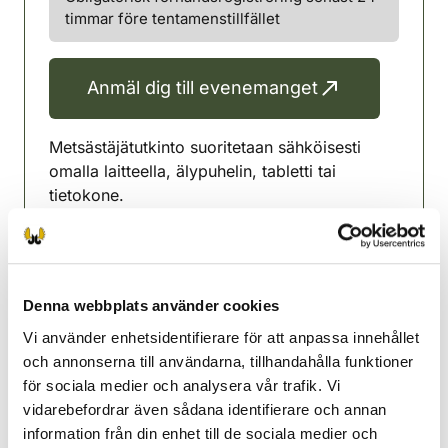
timmar före tentamenstillfället
Anmäl dig till evenemanget
Metsästäjätutkinto suoritetaan sähköisesti
omalla laitteella, älypuhelin, tabletti tai
tietokone.
Koetilaisuus Kulttuurikeskuksen Simpauttaja
huonessa (2. kerros)
Lieksa jaktvårdsförening
Denna webbplats använder cookies
Norra Karelen
Vi använder enhetsidentifierare för att anpassa innehållet
040 410 6900
och annonserna till användarna, tillhandahålla funktioner
lieksa@rhy.riista.fi
för sociala medier och analysera vår trafik. Vi
vidarebefordrar även sådana identifierare och annan
RHY:n toiminnanohjaaja Seppo
information från din enhet till de sociala medier och
Raassina puh: 0400233346