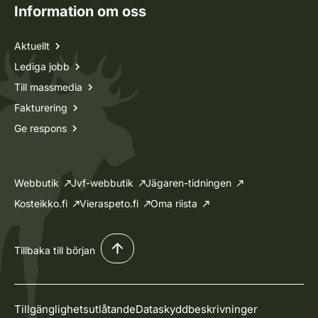
Information om oss
Aktuellt
Lediga jobb
Till massmedia
Fakturering
Ge respons
Webbutik
Jvf-webbutik
Jägaren-tidningen
Kosteikko.fi
Vieraspeto.fi
Oma riista
Tillbaka till början
Tillgänglighetsutlåtande
Dataskyddbeskrivninger