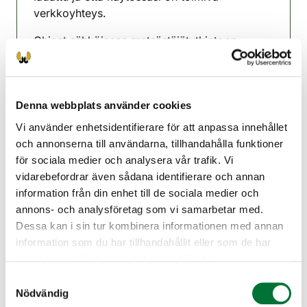
verkkoyhteys.
Ohjeet sähköiseen metsästäjätutkintoon
valmistautuvalle Riistainfo,fi -sivustolla:
https://www.riistainfo.fi/wp-
content/uploads/2025/05/pp-ohje-
sahkotutkinnon-suorittajalle-
Denna webbplats använder cookies
190525_suomi.pdf
Vi använder enhetsidentifierare för att anpassa innehållet
och annonserna till användarna, tillhandahålla funktioner
Mukaan kokeeseen: Henkilötodistus ja jos
för sociala medier och analysera vår trafik. Vi
suoritat kokeen paperisena, varaa mukaan
vidarebefordrar även sådana identifierare och annan
toimiva kynä.
information från din enhet till de sociala medier och
Tutkintomaksu 20 € . Käteismaksu tai Oma
annons- och analysföretag som vi samarbetar med.
riista -verkkomaksu.
Dessa kan i sin tur kombinera informationen med annan
information som du har tillhandahållit eller som de har
Uleåborg jaktvårdsförening
samlat in när du har använt deras tjänster.
Uleåborg
Samtyckesval
0447001373
Nödvändig