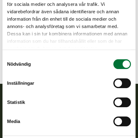
Björneborgs jaktvårdsförening
för sociala medier och analysera vår trafik. Vi
Satakunda
vidarebefordrar även sådana identifierare och annan
041 465 6835
information från din enhet till de sociala medier och
pori@rhy.riista.fi
annons- och analysföretag som vi samarbetar med.
Dessa kan i sin tur kombinera informationen med annan
Toiminnanohjaaja Mikko Jokinen
information som du har tillhandahållit eller som de har
0414656835 tai pori@rhy.riista.fi
samlat in när du har använt deras tjänster.
Samtyckesval
Nödvändig
Inställningar
Statistik
Finlands viltcentral
Finlands viltcentral främjar en hållbar vilthushållning, stöder
Media
jaktvårdsföreningarnas verksamhet, ser till att viltpolitiken
verkställs och svarar för de offentliga förvaltningsuppgifter