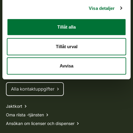
som föreskrivs.
Visa detaljer
Om oss
Tillåt alla
Kundtjänst
Vardagar kl. 9–15
Tillåt urval
tel. 029 431 2001
asiakaspalvelu@riista.fi
Avvisa
Ofta ställda frågor
Alla kontaktuppgifter
Jaktkort
Oma riista -tjänsten
Ansökan om licenser och dispenser