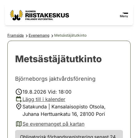
Hoppa till innehåll
Gå till webbplatskartan
Meny
Framsida
Evenemang
Metsästäjätutkinto
Metsästäjätutkinto
Björneborgs jaktvårdsförening
19.8.2026 Vid: 18:00
Lägg till i kalender
Satakunda | Kansalaisopisto Otsola,
Juhana Herttuankatu 16, 28100 Pori
Se evenemanget på kartan
(avautuu uuteen välilehteen)
Obligatorisk förhandsregistrering senast 24