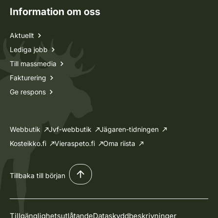
Information om oss
Aktuellt
Lediga jobb
Till massmedia
Fakturering
Ge respons
Webbutik
Jvf-webbutik
Jägaren-tidningen
Kosteikko.fi
Vieraspeto.fi
Oma riista
Tillbaka till början
Tillgänglighetsutlåtande
Dataskyddbeskrivninger