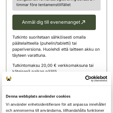
timmar före tentamenstillfället
Anmäl dig till evenemanget
Tutkinto suoritetaan sähköisesti omalla
päätelaitteella (puhelin/tabletti) tai
paperiversiona. Huolehdi että laitteen akku on
täyteen varattuna.
Tutkintomaksu 20,00 € verkkomaksuna tai
käteisenä paikan päällä
Mukaan henkilöllisyystodistus.
Tee ilmoittautuminen alla olevan painikkeen
Denna webbplats använder cookies
kautta. Suosittelemme Oma riista -tunnusten
luomista ennen ilmoittautumista.
Vi använder enhetsidentifierare för att anpassa innehållet
och annonserna till användarna, tillhandahålla funktioner