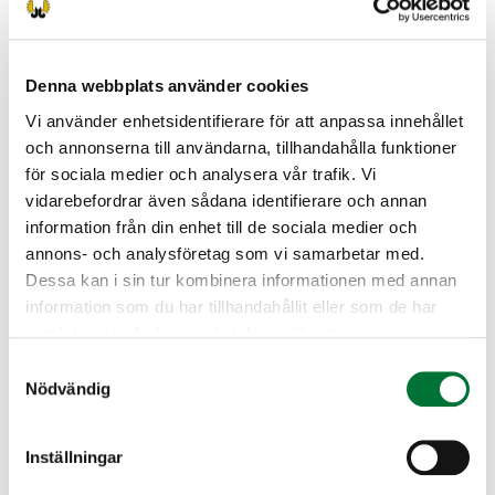
ilmoittaa tutkintoon em. linkin kautta esim.
huoltajan toimesta.
Denna webbplats använder cookies
Tutkinto suoritetaan joko sähköisenä tai
paperisena kokeena.
Vi använder enhetsidentifierare för att anpassa innehållet
och annonserna till användarna, tillhandahålla funktioner
Ota mukaan henkilötodistus (ajokortti tai
för sociala medier och analysera vår trafik. Vi
alaikäisellä Kelakortti käy).
vidarebefordrar även sådana identifierare och annan
information från din enhet till de sociala medier och
Tutkintomaksu 20 €, käteinen (tasaraha) tai
annons- och analysföretag som vi samarbetar med.
verkkomaksu OmaRiista -sovelluksen kautta.
Dessa kan i sin tur kombinera informationen med annan
Ilmottautuminen paikanpäällä 17:30 alkaen.
information som du har tillhandahållit eller som de har
samlat in när du har använt deras tjänster.
Laihia jaktvårdsförening
Samtyckesval
Österbotten
Nödvändig
laihia@rhy.riista.fi
Toiminnanohjaaja Ainomaria Levomäki /
Inställningar
0440404735 tai laihia@rhy.riista.fi