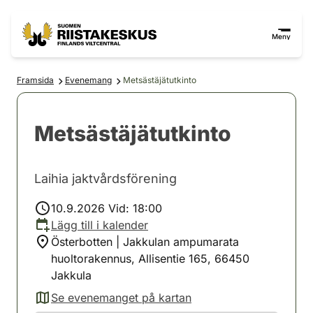
Hoppa till innehåll
Gå till webbplatskartan
Meny
Framsida
Evenemang
Metsästäjätutkinto
Metsästäjätutkinto
Laihia jaktvårdsförening
10.9.2026 Vid: 18:00
Lägg till i kalender
Österbotten | Jakkulan ampumarata
huoltorakennus, Allisentie 165, 66450
Jakkula
Se evenemanget på kartan
(avautuu uuteen välilehteen)