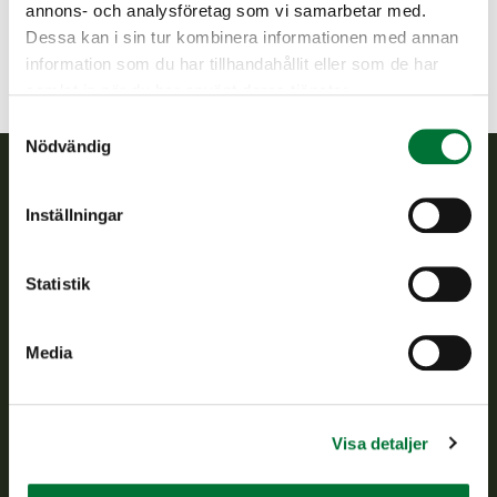
annons- och analysföretag som vi samarbetar med.
Dessa kan i sin tur kombinera informationen med annan
information som du har tillhandahållit eller som de har
samlat in när du har använt deras tjänster.
Samtyckesval
Nödvändig
Finlands viltcentral
Inställningar
Finlands viltcentral främjar en hållbar vilthushållning, stöder
Statistik
jaktvårdsföreningarnas verksamhet, ser till att viltpolitiken
verkställs och svarar för de offentliga förvaltningsuppgifter
som föreskrivs.
Media
Om oss
Kundtjänst
Visa detaljer