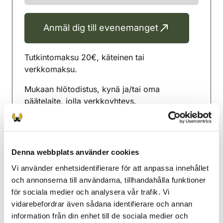
Anmäl dig till evenemanget
Tutkintomaksu 20€, käteinen tai
verkkomaksu.
Mukaan hlötodistus, kynä ja/tai oma
päätelaite, jolla verkkoyhteys.
Ennakkoilmoittautuminen Oma Riistan kautta,
viim. 24h etukäteen.
Luo itsellesi Oma Riista-tunnukset.
Denna webbplats använder cookies
Vi använder enhetsidentifierare för att anpassa innehållet
Saarijärvi jaktvårdsförening
och annonserna till användarna, tillhandahålla funktioner
Mellersta Finland
för sociala medier och analysera vår trafik. Vi
040-7315447
vidarebefordrar även sådana identifierare och annan
information från din enhet till de sociala medier och
Kari Kunelius 040 7315447.