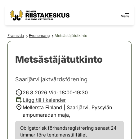
Hoppa till innehåll
Gå till webbplatskartan
Meny
Framsida
Evenemang
Metsästäjätutkinto
Metsästäjätutkinto
Saarijärvi jaktvårdsförening
26.8.2026 Vid: 18:00-19:30
Lägg till i kalender
Mellersta Finland | Saarijärvi, Pyssylän
ampumaradan maja,
Obligatorisk förhandsregistrering senast 24
timmar före tentamenstillfället