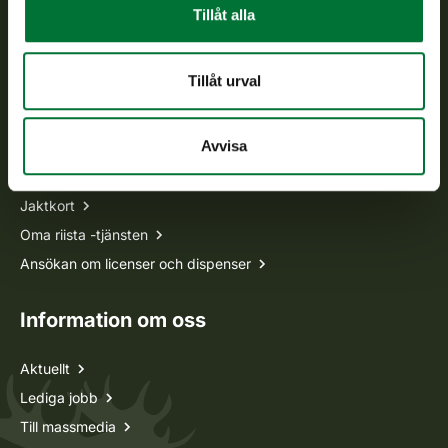
Vardagar kl. 9–15
Tillåt alla
tel. 029 431 2001
asiakaspalvelu@riista.fi
Tillåt urval
Ofta ställda frågor
Avvisa
Alla kontaktuppgifter
Jaktkort
Oma riista -tjänsten
Ansökan om licenser och dispenser
Information om oss
Aktuellt
Lediga jobb
Till massmedia