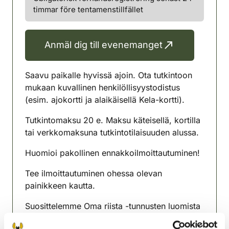
timmar före tentamenstillfället
Anmäl dig till evenemanget
Saavu paikalle hyvissä ajoin. Ota tutkintoon
mukaan kuvallinen henkilöllisyystodistus
(esim. ajokortti ja alaikäisellä Kela-kortti).
Tutkintomaksu 20 e. Maksu käteisellä, kortilla
tai verkkomaksuna tutkintotilaisuuden alussa.
Huomioi pakollinen ennakkoilmoittautuminen!
Tee ilmoittautuminen ohessa olevan
painikkeen kautta.
Suosittelemme Oma riista -tunnusten luomista
ennen ilmoittautumista. (Ei pakollista). Vaatii