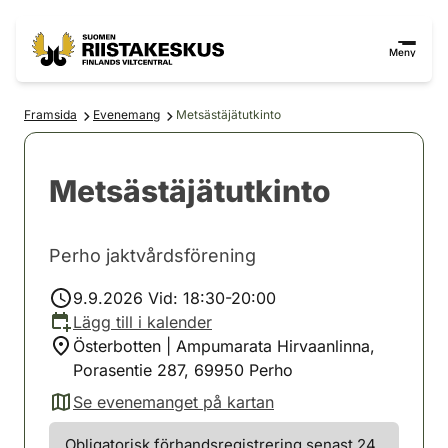
Hoppa till innehåll
Gå till webbplatskartan
Meny
Framsida
Evenemang
Metsästäjätutkinto
Metsästäjätutkinto
Perho jaktvårdsförening
9.9.2026 Vid: 18:30-20:00
Lägg till i kalender
Österbotten | Ampumarata Hirvaanlinna,
Porasentie 287, 69950 Perho
Se evenemanget på kartan
(avautuu uuteen välilehteen)
Obligatorisk förhandsregistrering senast 24