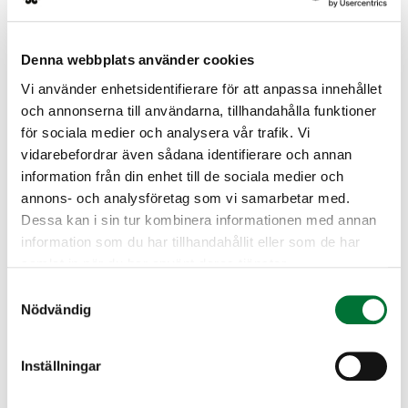
sähköpostiosoitteen ja verkkopankkitunnukset
tai mobiilivarmenteen. Voit ilmoittautua myös
ilman.
Denna webbplats använder cookies
Tilaisuudessa suoritetaan tutkinto ensisijaisesti
Vi använder enhetsidentifierare för att anpassa innehållet
sähköisesti. Varaa mukaan oma päätelaite
och annonserna till användarna, tillhandahålla funktioner
(puhelin, tabletti, kannettava tietokone).
för sociala medier och analysera vår trafik. Vi
Huolehdi, että laitteen akku on täyteen varattu
vidarebefordrar även sådana identifierare och annan
ja että käytössä on toimiva verkkoyhteys.
information från din enhet till de sociala medier och
annons- och analysföretag som vi samarbetar med.
Hirvaanlinnassa on Wifi.
Dessa kan i sin tur kombinera informationen med annan
information som du har tillhandahållit eller som de har
Perho jaktvårdsförening
samlat in när du har använt deras tjänster.
Österbotten
Samtyckesval
0452320856
Nödvändig
perho@rhy.riista.fi
Toiminnanohjaaja Sami Kortelainen
Inställningar
045-2320856 perho@rhy.riista.fi