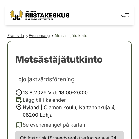
Hoppa till innehåll
Gå till webbplatskartan
Meny
Framsida
Evenemang
Metsästäjätutkinto
Metsästäjätutkinto
Lojo jaktvårdsförening
13.8.2026 Vid: 18:00-20:00
Lägg till i kalender
Nyland | Ojamon koulu, Kartanonkuja 4,
08200 Lohja
Se evenemanget på kartan
(avautuu uuteen välilehteen)
Obligatorisk förhandsregistrering senast 24