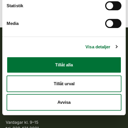
Statistik
Media
Finlands viltcentral
Visa detaljer
Finlands viltcentral främjar en hållbar vilthushållning, stöder
Tillåt alla
jaktvårdsföreningarnas verksamhet, ser till att viltpolitiken
verkställs och svarar för de offentliga förvaltningsuppgifter
som föreskrivs.
Tillåt urval
Om oss
Avvisa
Kundtjänst
Vardagar kl. 9–15