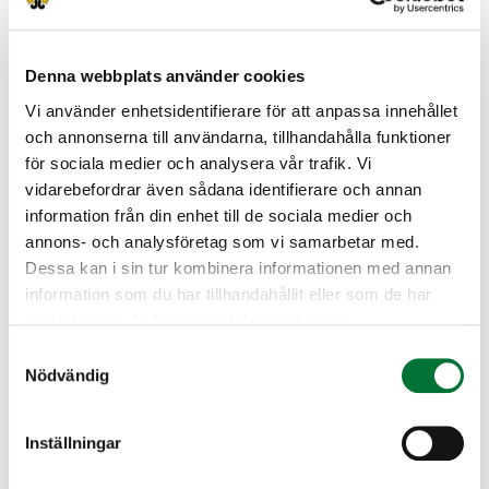
käteisenä tai mopilepay:llä.
Tutkinnon voi suorittaa puhelimella, läppärillä,
tabletilla tai paperilla.
Denna webbplats använder cookies
Vi använder enhetsidentifierare för att anpassa innehållet
Tutkintotyppi valitaan ilmoittautumisen
och annonserna till användarna, tillhandahålla funktioner
yhteydessä
för sociala medier och analysera vår trafik. Vi
Lisätietoja
vidarebefordrar även sådana identifierare och annan
information från din enhet till de sociala medier och
Jukka Lönnqvist
annons- och analysföretag som vi samarbetar med.
Dessa kan i sin tur kombinera informationen med annan
Lojo jaktvårdsförening
information som du har tillhandahållit eller som de har
Nyland
samlat in när du har använt deras tjänster.
050 575 4863
Samtyckesval
lohja@rhy.riista.fi
Nödvändig
Lisätietoja:
Jukka Lönnqvist
Inställningar
050-5754863