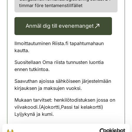
timmar före tentamenstillfället
Anmäl dig till evenemanget
Ilmoittautuminen Riista.fi tapahtumahaun
kautta.
Suositellaan Oma riista tunnusten luontia
ennen tutkintoa.
Saavuthan ajoissa sähköiseen järjestelmään
kirjauksen ja maksujen vuoksi.
Mukaan tarvitset: henkilötodistuksen jossa on
viivakoodi.(Ajokortti,Passi tai kelakortti)
Lyijykynä ja kumi.
Maksu 20€ ilmoittautumisen yhteydessä