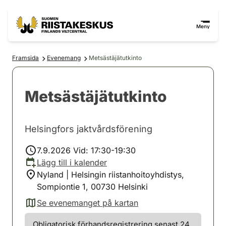
Hoppa till innehåll
Gå till webbplatskartan
Meny
Framsida
Evenemang
Metsästäjätutkinto
Metsästäjätutkinto
Helsingfors jaktvårdsförening
7.9.2026 Vid: 17:30-19:30
Lägg till i kalender
Nyland | Helsingin riistanhoitoyhdistys,
Sompiontie 1, 00730 Helsinki
Se evenemanget på kartan
(avautuu uuteen välilehteen)
Obligatorisk förhandsregistrering senast 24