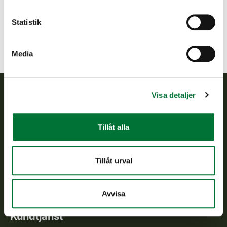
helsinki@rhy.riista.fi
Statistik
Media
Visa detaljer
Finlands viltcentral
Tillåt alla
Finlands viltcentral främjar en hållbar vilthushållning, stöder
jaktvårdsföreningarnas verksamhet, ser till att viltpolitiken
verkställs och svarar för de offentliga förvaltningsuppgifter
Tillåt urval
som föreskrivs.
Om oss
Avvisa
Kundtjänst