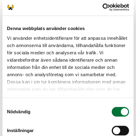
alaikäisellä Kelakortti käy).
Tutkintomaksu 20 euroa
lähimaksuna/pankkikortti tai verkkomaksuna
Denna webbplats använder cookies
OmaRiista -sovelluksen kautta tilaisuuden
Vi använder enhetsidentifierare för att anpassa innehållet
alussa.
och annonserna till användarna, tillhandahålla funktioner
Tutkinto suoritetaan joko sähköisenä tai
för sociala medier och analysera vår trafik. Vi
paperisena kokeena.
vidarebefordrar även sådana identifierare och annan
information från din enhet till de sociala medier och
Jos olet tutkintoa edeltävällä kurssilla, sinulle
annons- och analysföretag som vi samarbetar med.
on varattu paikka tutkintoon.
Dessa kan i sin tur kombinera informationen med annan
information som du har tillhandahållit eller som de har
Helsingfors jaktvårdsförening
samlat in när du har använt deras tjänster.
Nyland
Samtyckesval
050 5503357
Nödvändig
helsinki@rhy.riista.fi
Toiminnanohjaaja Hannu Ahtinen 050-
Inställningar
5503357 tai sähköposti