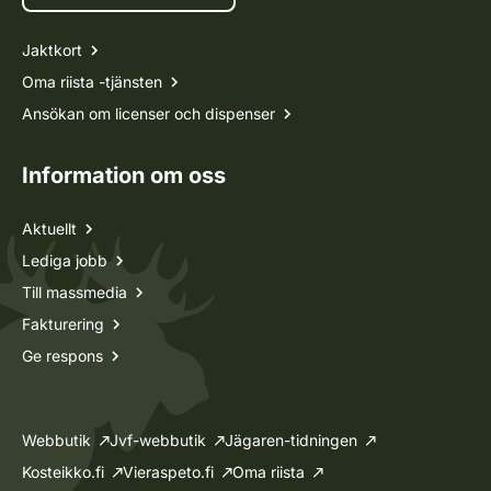
Jaktkort
Oma riista -tjänsten
Ansökan om licenser och dispenser
Information om oss
Aktuellt
Lediga jobb
Till massmedia
Fakturering
Ge respons
Webbutik
Jvf-webbutik
Jägaren-tidningen
Kosteikko.fi
Vieraspeto.fi
Oma riista