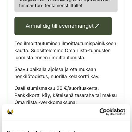
timmar före tentamenstillfället
Anmäl dig till evenemanget
Tee ilmoittautuminen ilmoittautumispainikkeen
kautta. Suosittelemme Oma riista-tunnusten
luomista ennen ilmoittautumista.
Saavu paikalla ajoissa ja ota mukaan
henkilötodistus, nuorilla kelakortti käy.
Osallistumismaksu 20 €/suorituskerta.
Pankkikortti käy, käteisenä tasaraha tai maksu
Oma riista -verkkomaksuna.
Tutkinnon voi suorittaa paperilomakkeella tai
sähköisesti omalla päätelaitteella
(puhelin/tabletti/kannettava tietokone). Jos