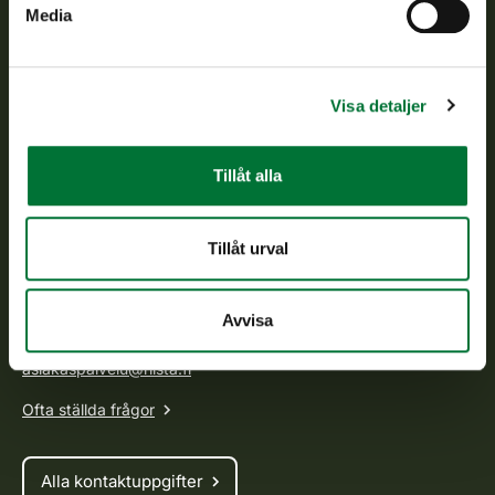
Media
Finlands viltcentral
Finlands viltcentral främjar en hållbar vilthushållning, stöder
Visa detaljer
jaktvårdsföreningarnas verksamhet, ser till att viltpolitiken
verkställs och svarar för de offentliga förvaltningsuppgifter
som föreskrivs.
Tillåt alla
Om oss
Tillåt urval
Kundtjänst
Avvisa
Vardagar kl. 9–15
tel. 029 431 2001
asiakaspalvelu@riista.fi
Ofta ställda frågor
Alla kontaktuppgifter