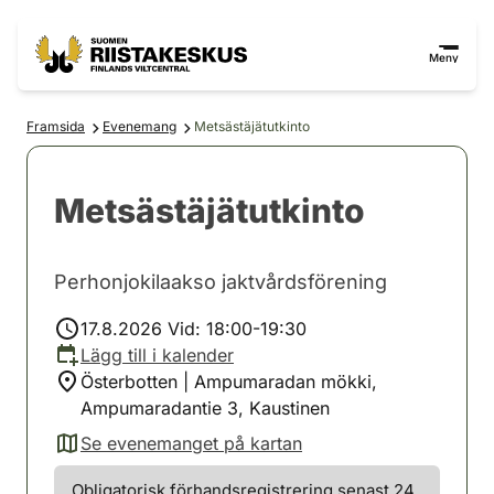
Hoppa till innehåll
Gå till webbplatskartan
Meny
Framsida
Evenemang
Metsästäjätutkinto
Metsästäjätutkinto
Perhonjokilaakso jaktvårdsförening
17.8.2026 Vid: 18:00-19:30
Lägg till i kalender
Österbotten | Ampumaradan mökki,
Ampumaradantie 3, Kaustinen
Se evenemanget på kartan
(avautuu uuteen välilehteen)
Obligatorisk förhandsregistrering senast 24