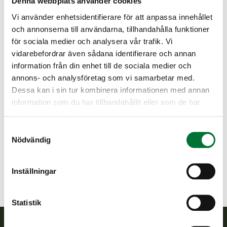
Denna webbplats använder cookies
haluat suorittaa tutkinnon omalla
päätelaitteellasi, huolehdi siitä, että laitteesi
Vi använder enhetsidentifierare för att anpassa innehållet
akku on täyteen ladattu ja että käytössäsi on
och annonserna till användarna, tillhandahålla funktioner
toimiva verkkoyhteys.
för sociala medier och analysera vår trafik. Vi
vidarebefordrar även sådana identifierare och annan
Jos teet kokeen paperisena, varaa mukaan
information från din enhet till de sociala medier och
lyijykynä ja kumi.
annons- och analysföretag som vi samarbetar med.
Dessa kan i sin tur kombinera informationen med annan
Perhonjokilaakso jaktvårdsförening
information som du har tillhandahållit eller som de har
Österbotten
samlat in när du har använt deras tjänster.
perhonjokilaakso@rhy.riista.fi
Samtyckesval
Nödvändig
Erja 040 5479 308
Inställningar
Statistik